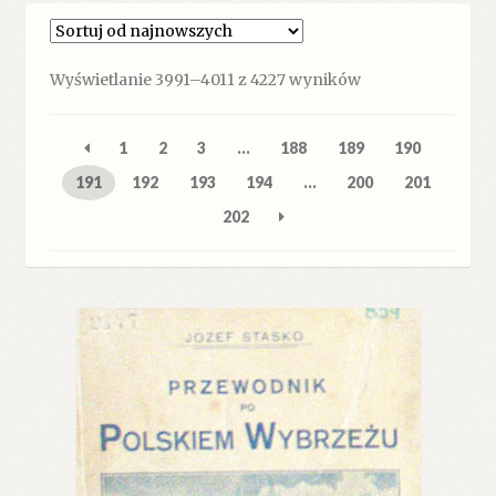
Posortowane
Wyświetlanie 3991–4011 z 4227 wyników
według
najnowszych
1
2
3
…
188
189
190
191
192
193
194
…
200
201
202