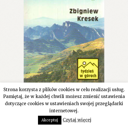
Strona korzysta z plików cookies w celu realizacji usług.
Pamiętaj, że w każdej chwili możesz zmienić ustawienia
Pieniny. Przewodnik turystyczny
dotyczące cookies w ustawieniach swojej przeglądarki
internetowej.
16.80
zł
0
Czytaj więcej
Akceptuj
Szukaj:
Szukaj