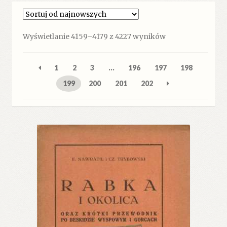
Posortowane
Wyświetlanie 4159–4179 z 4227 wyników
według
najnowszych
1
2
3
…
196
197
198
199
200
201
202