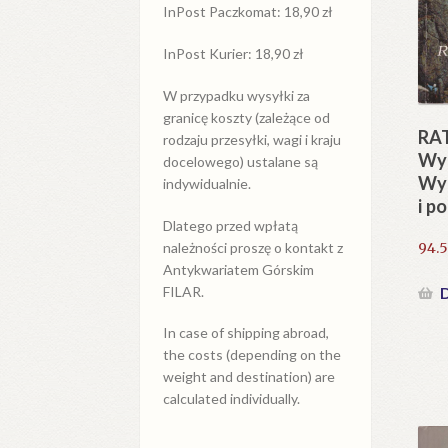
InPost Paczkomat: 18,90 zł
InPost Kurier: 18,90 zł
W przypadku
wysyłki
za
granicę
koszty (zależące od
RA
rodzaju przesyłki, wagi i kraju
Wyb
docelowego) ustalane są
Wyd
indywidualnie.
i p
Dlatego przed wpłatą
94.
należności proszę o kontakt z
Antykwariatem Górskim
FILAR.
D
In case of shipping abroad,
the costs (depending on the
weight and destination) are
calculated individually.