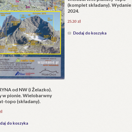
e litewskie. Kapliczki i krzyże
Opisanie Tatr (Wybór tekstó
drożne jako dzieło sztuki
ej i potrzeba ich ochrony.
84.00
zł
0
zł
Dodaj do koszyka
daj do koszyka