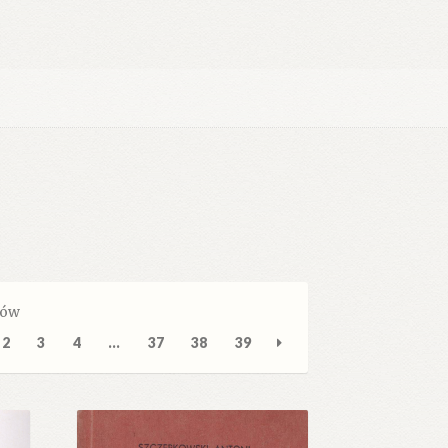
Posortowane
ków
według
2
3
4
…
37
38
39
najnowszych