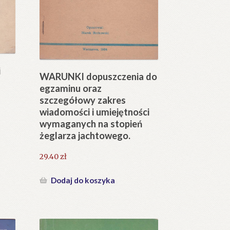
i
WARUNKI dopuszczenia do
.
egzaminu oraz
szczegółowy zakres
wiadomości i umiejętności
wymaganych na stopień
żeglarza jachtowego.
29.40
zł
Dodaj do koszyka