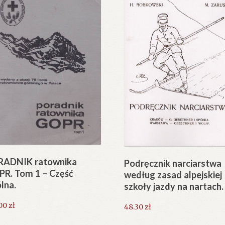
RADNIK ratownika
Podręcznik narciarstwa
R. Tom 1 – Część
według zasad alpejskiej
lna.
szkoły jazdy na nartach.
.00
zł
48.30
zł