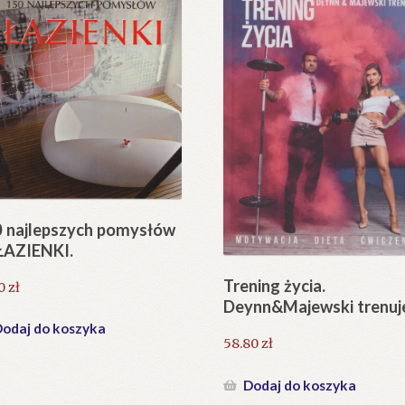
 najlepszych pomysłów
ŁAZIENKI.
Trening życia.
90
zł
Deynn&Majewski trenuj
odaj do koszyka
58.80
zł
Dodaj do koszyka