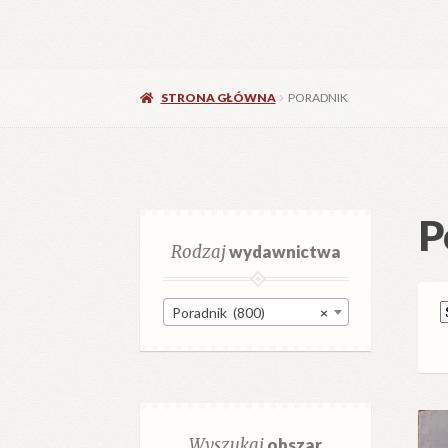
STRONA GŁÓWNA
PORADNIK
P
Rodzaj
wydawnictwa
Poradnik (800)
×
Wyszukaj
obszar