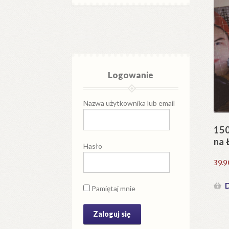
Logowanie
Nazwa użytkownika lub email
150
na 
Hasło
39.
D
Pamiętaj mnie