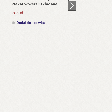
25.20
zł
Dodaj do koszyka
KAPLICA Najświętszego Serca
w)
Pana Jezusa w Jaszczurówce
(1907-2007).
126.00
zł
Dodaj do koszyka