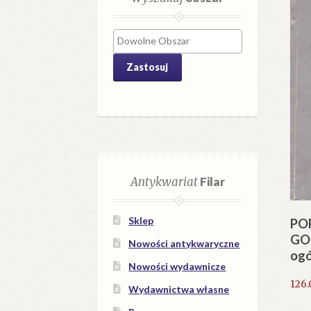
Zastosuj
Antykwariat
Filar
Sklep
PO
GOP
Nowości antykwaryczne
ogó
Nowości wydawnicze
126
Wydawnictwa własne