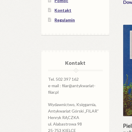
Pomoc
Dowi
Kontakt
Regulamin
Kontakt
Tel. 502 397 162
e-mail : filar@antykwariat-
filar.pl
Wydawnictwo, Księgarnia,
Antykwariat Górski „FILAR”
Henryk RĄCZKA
ul. Alabastrowa 98
Pie
25-753 KIELCE