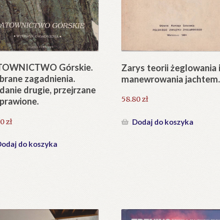
TOWNICTWO Górskie.
Zarys teorii żeglowania 
rane zagadnienia.
manewrowania jachtem
anie drugie, przejrzane
58.80
zł
oprawione.
50
zł
Dodaj do koszyka
odaj do koszyka