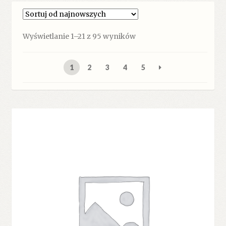
Posortowane
Wyświetlanie 1–21 z 95 wyników
według
najnowszych
1
2
3
4
5