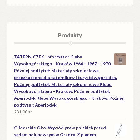
Produkty
TATERNICZEK. Informator Klubu
Wysokogórskiego - Kraków 1966 - 1967 - 1970.
Później podtytuł: Materiały szkoleniowe
przeznaczone dla taterników i turystów górskich.
Później podtytuł: Materiały szkoleniowe Klubu
Wysokogórskiego - Kraków. Później podtytuł:
Aperiodyk Klubu Wysokogórskiego - Kraków. Później
podtytuł: Aperiodyk.
231.00
zł
O Morskie Oko. Wywód praw polskich przed
sądem polubownym w Gradcu. Z planem