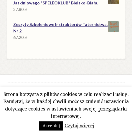
Jaskiniowego "SPELEOKLUB" Bielsko-Biała.
37.80
zł
Zeszyty Szkoleniowe Instruktorów Taternictwa.
Nr 2.
67.20
zł
Strona korzysta z plików cookies w celu realizacji usług.
© Antykwariat Filar 2026
Pamiętaj, że w każdej chwili możesz zmienić ustawienia
Polityka prywatności
Stworzone z WooCommerce
.
dotyczące cookies w ustawieniach swojej przeglądarki
internetowej.
0
Czytaj więcej
Akceptuj
Szukaj:
Szukaj