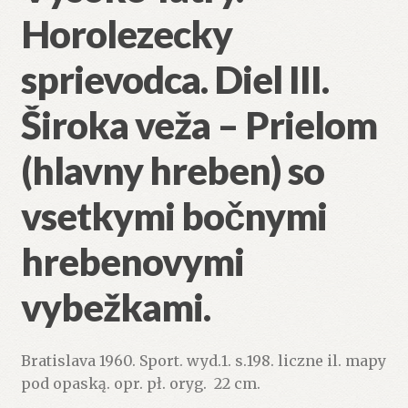
Horolezecky
sprievodca. Diel III.
Široka veža – Prielom
(hlavny hreben) so
vsetkymi bočnymi
hrebenovymi
vybežkami.
Bratislava 1960. Sport. wyd.1. s.198. liczne il. mapy
pod opaską. opr. pł. oryg. 22 cm.