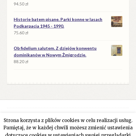
94.50
zł
Historie batem pisane. Parki konne w lasach
Podkarpacia 1945 - 1990.
75.60
zł
Ob fidelium salutem. Z dziejów konwentu
dominikanów w Nowym Żmigrodzie.
88.20
zł
Strona korzysta z plików cookies w celu realizacji usług.
© Antykwariat Filar 2026
Pamiętaj, że w każdej chwili możesz zmienić ustawienia
Polityka prywatności
Stworzone z WooCommerce
.
dotyczące cookies w ustawieniach swojej przeglądarki