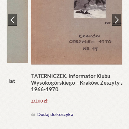
Regulamin
Zamówienie
N
Pi
Blog
12
Help in English
TATERNICZEK. Informator Klubu
Wysokogórskiego – Kraków. Zeszyty z lat
1966-1970.
231.00
zł
Dodaj do koszyka