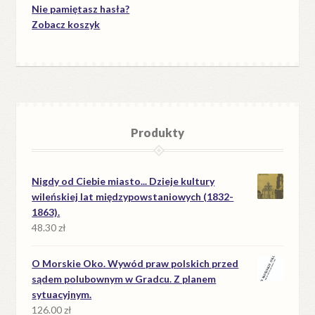
Nie pamiętasz hasła?
Zobacz koszyk
Produkty
Nigdy od Ciebie miasto... Dzieje kultury
wileńskiej lat międzypowstaniowych (1832-
1863).
48.30
zł
O Morskie Oko. Wywód praw polskich przed
sądem polubownym w Gradcu. Z planem
sytuacyjnym.
126.00
zł