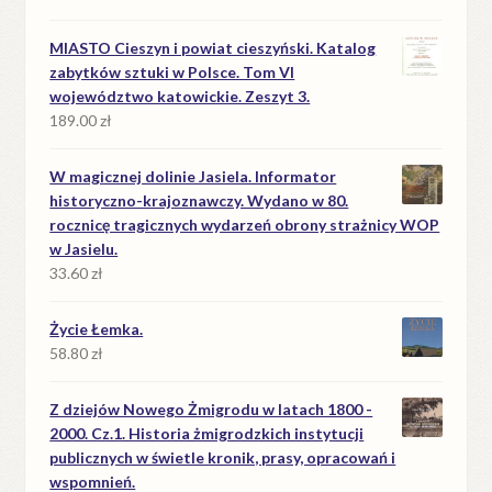
MIASTO Cieszyn i powiat cieszyński. Katalog
zabytków sztuki w Polsce. Tom VI
województwo katowickie. Zeszyt 3.
189.00
zł
W magicznej dolinie Jasiela. Informator
historyczno-krajoznawczy. Wydano w 80.
rocznicę tragicznych wydarzeń obrony strażnicy WOP
w Jasielu.
33.60
zł
Życie Łemka.
58.80
zł
Z dziejów Nowego Żmigrodu w latach 1800 -
2000. Cz.1. Historia żmigrodzkich instytucji
publicznych w świetle kronik, prasy, opracowań i
wspomnień.