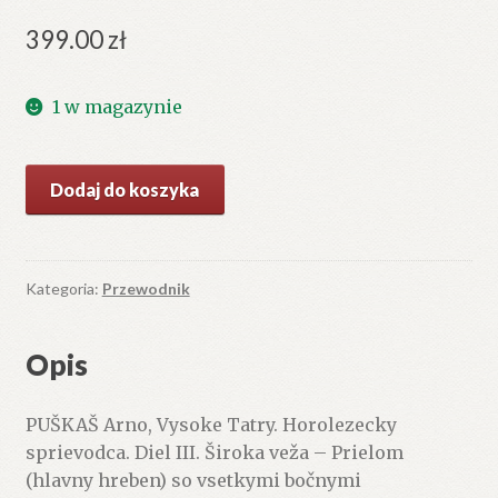
399.00
zł
1 w magazynie
ilość
Dodaj do koszyka
Vysoke
Tatry.
Horolezecky
sprievodca.
Kategoria:
Przewodnik
Diel
III.
Opis
Široka
veža
PUŠKAŠ Arno, Vysoke Tatry. Horolezecky
-
sprievodca. Diel III. Široka veža – Prielom
Prielom
(hlavny hreben) so vsetkymi bočnymi
(hlavny