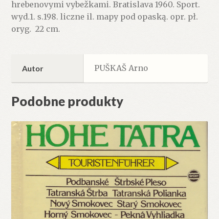
hrebenovymi vybežkami. Bratislava 1960. Sport.
hreben)
wyd.1. s.198. liczne il. mapy pod opaską. opr. pł.
so
oryg. 22 cm.
vsetkymi
bočnymi
hrebenovymi
vybežkami.
PUŠKAŠ Arno
Autor
Podobne produkty