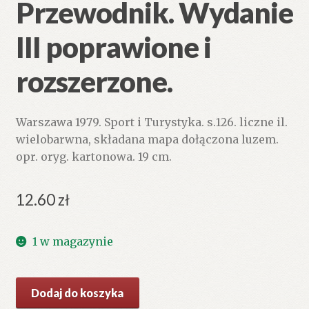
Przewodnik. Wydanie
III poprawione i
rozszerzone.
Warszawa 1979. Sport i Turystyka. s.126. liczne il.
wielobarwna, składana mapa dołączona luzem.
opr. oryg. kartonowa. 19 cm.
12.60
zł
1 w magazynie
ilość
Dodaj do koszyka
Zakopane