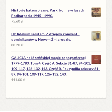
Historie batem pisane. Parki konne w lasach
Podkarpacia 1945 - 1990.
75.60
zł
Ob fidelium salutem. Z dziejów konwentu
dominikanów w Nowym Żmigrodzie.
88.20
zł
GALICJA na józefińskiej mapie topograficznej
1779-1783. Tom 4. Część A. Sekcje 81-87, 94-101,
109-117, 126-132, 143. Część B. Faksymilia arkuszy 81-
87, 94-101, 109-117, 126-132, 143.
441.00
zł