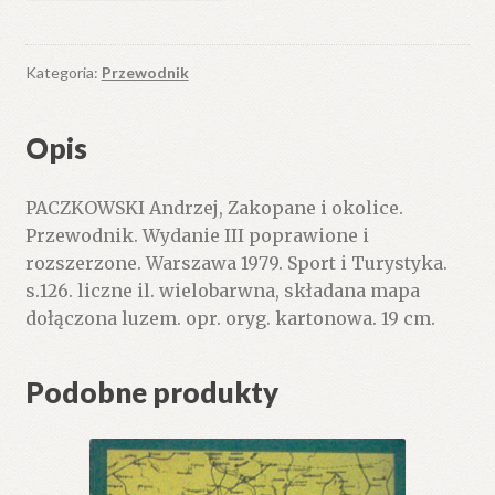
i
okolice.
Przewodnik.
Kategoria:
Przewodnik
Wydanie
III
Opis
poprawione
i
PACZKOWSKI Andrzej, Zakopane i okolice.
rozszerzone.
Przewodnik. Wydanie III poprawione i
rozszerzone. Warszawa 1979. Sport i Turystyka.
s.126. liczne il. wielobarwna, składana mapa
dołączona luzem. opr. oryg. kartonowa. 19 cm.
Podobne produkty