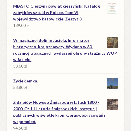
MIASTO Cieszyn i powiat cieszyński. Katalog
zabytków sztuki w Polsce. Tom VI
województwo katowickie. Zeszyt 3.
189.00
zł
W magicznej dolinie Jasiela. Informator
historyczno-krajoznawczy. Wydano w 80.
rocznicę tragicznych wydarzeń obrony strażnicy WOP
w Jasielu.
33.60
zł
Życie Łemka.
58.80
zł
Z dziejów Nowego Żmigrodu w latach 1800 -
2000. Cz.1. Historia żmigrodzkich instytucji
publicznych w świetle kronik, prasy, opracowań i
wspomnień.
94.50
zł