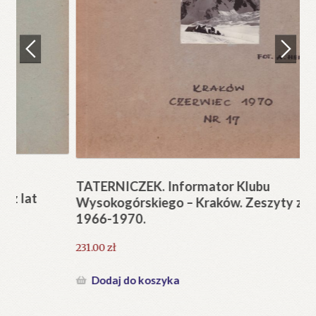
Regulamin
Zamówienie
N
Pi
Blog
12
Help in English
TATERNICZEK. Informator Klubu
Wysokogórskiego – Kraków. Zeszyty z lat
1966-1970.
231.00
zł
Dodaj do koszyka