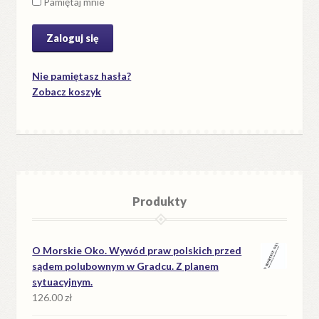
Pamiętaj mnie
Nie pamiętasz hasła?
Zobacz koszyk
Produkty
O Morskie Oko. Wywód praw polskich przed
sądem polubownym w Gradcu. Z planem
sytuacyjnym.
126.00
zł