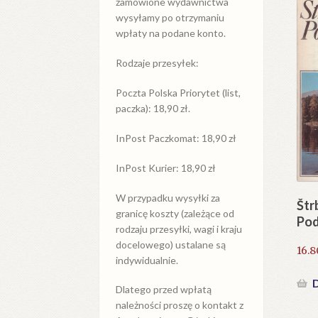
zamówione wydawnictwa
wysyłamy po otrzymaniu
wpłaty na podane konto.
Rodzaje przesyłek:
Poczta Polska Priorytet (list,
paczka): 18,90 zł.
InPost Paczkomat: 18,90 zł
InPost Kurier: 18,90 zł
W przypadku
wysyłki
za
Štr
granicę
koszty (zależące od
Pod
rodzaju przesyłki, wagi i kraju
docelowego) ustalane są
16.
indywidualnie.
D
Dlatego przed wpłatą
należności proszę o kontakt z