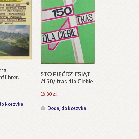
ra.
STO PIĘĆDZIESIĄT
nführer.
/150/ tras dla Ciebie.
16.80
zł
do koszyka
Dodaj do koszyka