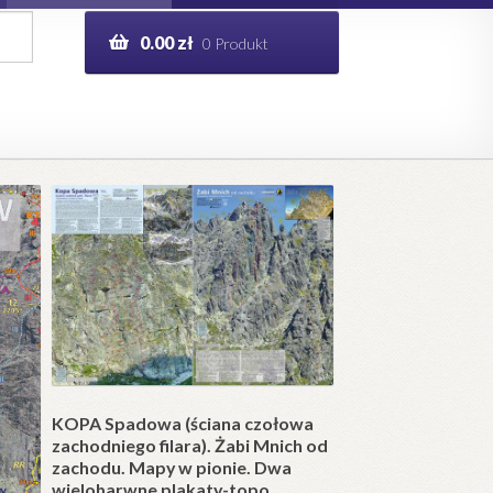
0.00
zł
0 Produkt
g
Help in English