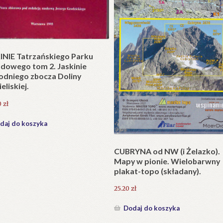
t w wersji składanej.
zł
daj do koszyka
Krzyże litewskie. Kapliczki i k
przydrożne jako dzieło sztuki
ludowej i potrzeba ich ochron
231.00
zł
Dodaj do koszyka