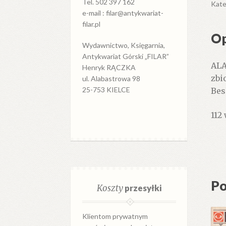
Tel. 502 397 162
gór
Kate
e-mail : filar@antykwariat-
Tau
filar.pl
w
Op
Turc
Wydawnictwo, Księgarnia,
Prz
Antykwariat Górski „FILAR”
ALA
dla
Henryk RĄCZKA
zbi
ul. Alabastrowa 98
zaa
25-753 KIELCE
Bes
tur
112
Po
Koszty
przesyłki
Klientom prywatnym