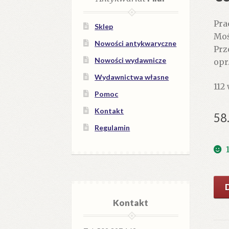
Pra
Sklep
Moś
Nowości antykwaryczne
Prz
Nowości wydawnicze
opr
Wydawnictwa własne
112
Pomoc
Kontakt
58
Regulamin
iloś
ALA
Kontakt
Naj
czę