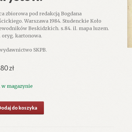
ca zbiorowa pod redakcją Bogdana
cickiego. Warszawa 1984. Studenckie Koło
ewodników Beskidzkich. s.84. il. mapa luzem.
. oryg. kartonowa.
 wydawnictwo SKPB.
.80
zł
1 w magazynie
ć
Dodaj do koszyka
DAG.
wyższa
ść