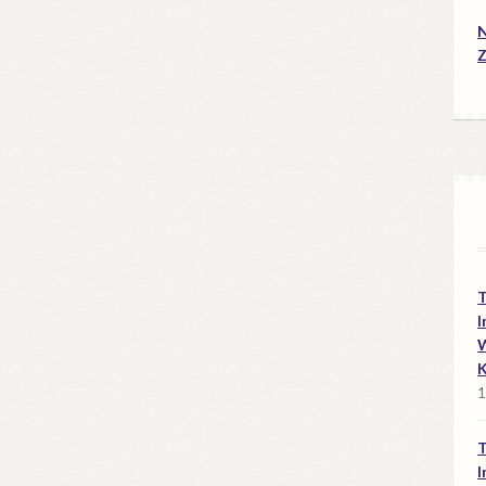
N
Z
I
W
1
I