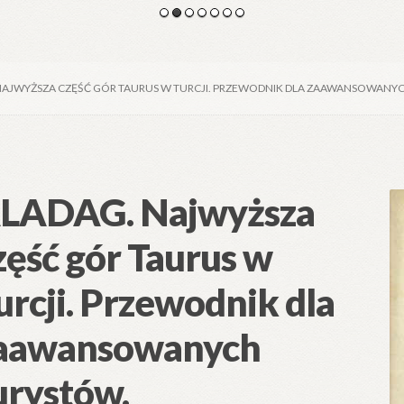
NAJWYŻSZA CZĘŚĆ GÓR TAURUS W TURCJI. PRZEWODNIK DLA ZAAWANSOWANY
LADAG. Najwyższa
zęść gór Taurus w
urcji. Przewodnik dla
aawansowanych
urystów.