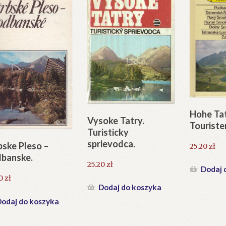
Hohe Tat
Vysoke Tatry.
Touriste
Turisticky
sprievodca.
bske Pleso –
25.20
zł
banske.
25.20
zł
Dodaj 
80
zł
Dodaj do koszyka
odaj do koszyka