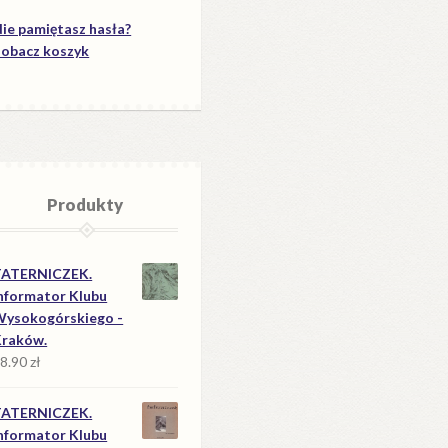
ie pamiętasz hasła?
obacz koszyk
Produkty
TATERNICZEK.
nformator Klubu
ysokogórskiego -
Kraków.
8.90
zł
TATERNICZEK.
nformator Klubu