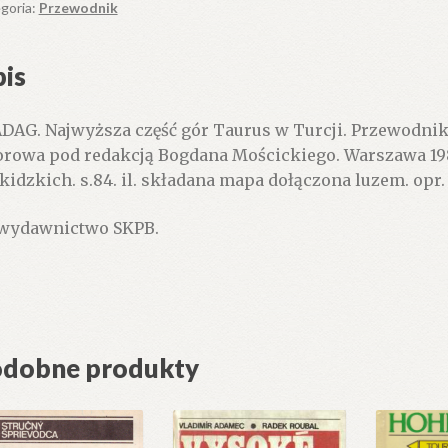
goria:
Przewodnik
rus
is
ji.
ewodnik
DAG. Najwyższa część gór Taurus w Turcji. Przewodni
orowa pod redakcją Bogdana Mościckiego. Warszawa 1
wansowanych
kidzkich. s.84. il. składana mapa dołączona luzem. opr.
ystów.
 wydawnictwo SKPB.
dobne produkty