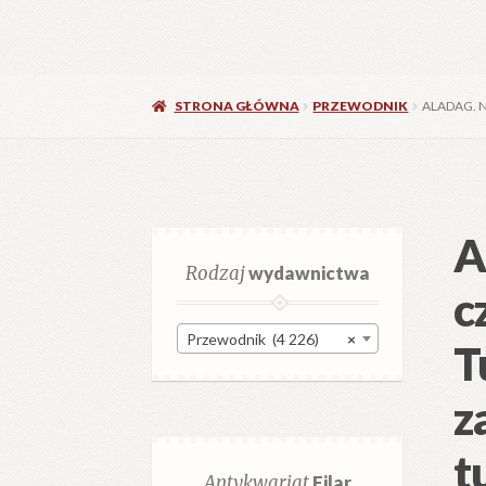
STRONA GŁÓWNA
PRZEWODNIK
ALADAG. 
A
Rodzaj
wydawnictwa
c
Przewodnik (4 226)
×
T
z
t
Antykwariat
Filar