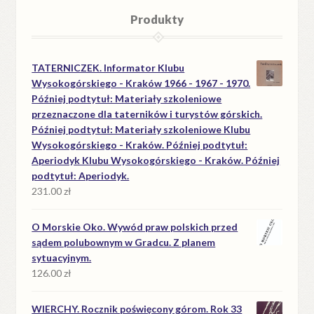
Produkty
TATERNICZEK. Informator Klubu
Wysokogórskiego - Kraków 1966 - 1967 - 1970.
Później podtytuł: Materiały szkoleniowe
przeznaczone dla taterników i turystów górskich.
Później podtytuł: Materiały szkoleniowe Klubu
Wysokogórskiego - Kraków. Później podtytuł:
Aperiodyk Klubu Wysokogórskiego - Kraków. Później
podtytuł: Aperiodyk.
231.00
zł
O Morskie Oko. Wywód praw polskich przed
sądem polubownym w Gradcu. Z planem
sytuacyjnym.
126.00
zł
WIERCHY. Rocznik poświęcony górom. Rok 33