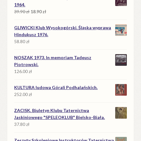
1964.
Pierwotna
Aktualna
39.90
zł
18.90
zł
cena
cena
wynosiła:
wynosi:
GLIWICKI Klub Wysokogórski. Śląska wyprawa
39.90 zł.
18.90 zł.
Hindukusz 1976.
58.80
zł
NOSZAK 1973. In memoriam Tadeusz
Piotrowski.
126.00
zł
KULTURA ludowa Górali Podhalańskich.
252.00
zł
ZACISK. Biuletyn Klubu Taternictwa
Jaskiniowego "SPELEOKLUB" Bielsko-Biała.
37.80
zł
Zeszyty Szkoleniowe Instruktorów Taternictwa.