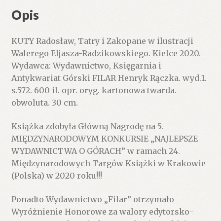
Walerego
Opis
Eljasza-
Radzikowskiego.
KUTY Radosław, Tatry i Zakopane w ilustracji
Walerego Eljasza-Radzikowskiego. Kielce 2020.
Wydawca: Wydawnictwo, Księgarnia i
Antykwariat Górski FILAR Henryk Rączka. wyd.1.
s.572. 600 il. opr. oryg. kartonowa twarda.
obwoluta. 30 cm.
Książka zdobyła Główną Nagrodę na 5.
MIĘDZYNARODOWYM KONKURSIE „NAJLEPSZE
WYDAWNICTWA O GÓRACH” w ramach 24.
Międzynarodowych Targów Książki w Krakowie
(Polska) w 2020 roku!!!
Ponadto Wydawnictwo „Filar” otrzymało
Wyróżnienie Honorowe za walory edytorsko-