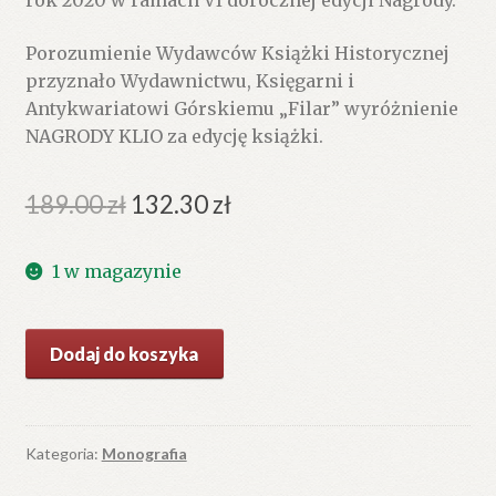
rok 2020 w ramach VI dorocznej edycji Nagrody.
Porozumienie Wydawców Książki Historycznej
przyznało Wydawnictwu, Księgarni i
Antykwariatowi Górskiemu „Filar” wyróżnienie
NAGRODY KLIO za edycję książki.
Pierwotna
Aktualna
189.00
zł
132.30
zł
cena
cena
1 w magazynie
wynosiła:
wynosi:
189.00 zł.
132.30 zł.
ilość
Dodaj do koszyka
Tatry
i
Zakopane
w
Kategoria:
Monografia
ilustracji