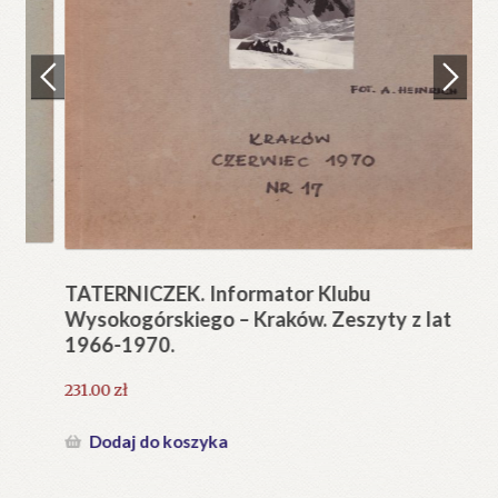
Regulamin
Zamówienie
N
Pi
Blog
12
Help in English
TATERNICZEK. Informator Klubu
Wysokogórskiego – Kraków. Zeszyty z lat
1966-1970.
231.00
zł
Dodaj do koszyka