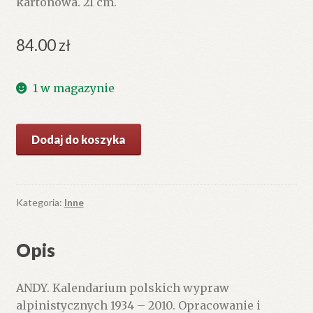
kartonowa. 21 cm.
84.00
zł
1 w magazynie
ilość
Dodaj do koszyka
ANDY.
Kalendarium
polskich
wypraw
Kategoria:
Inne
alpinistycznych
1934
Opis
–
2010.
ANDY. Kalendarium polskich wypraw
alpinistycznych 1934 – 2010. Opracowanie i