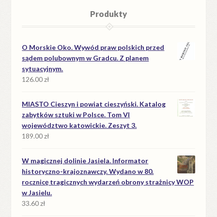
Produkty
O Morskie Oko. Wywód praw polskich przed
sądem polubownym w Gradcu. Z planem
sytuacyjnym.
126.00
zł
MIASTO Cieszyn i powiat cieszyński. Katalog
zabytków sztuki w Polsce. Tom VI
województwo katowickie. Zeszyt 3.
189.00
zł
W magicznej dolinie Jasiela. Informator
historyczno-krajoznawczy. Wydano w 80.
rocznicę tragicznych wydarzeń obrony strażnicy WOP
w Jasielu.
33.60
zł