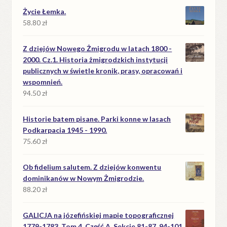
Życie Łemka.
58.80
zł
Z dziejów Nowego Żmigrodu w latach 1800 -
2000. Cz.1. Historia żmigrodzkich instytucji
publicznych w świetle kronik, prasy, opracowań i
wspomnień.
94.50
zł
Historie batem pisane. Parki konne w lasach
Podkarpacia 1945 - 1990.
75.60
zł
Ob fidelium salutem. Z dziejów konwentu
dominikanów w Nowym Żmigrodzie.
88.20
zł
GALICJA na józefińskiej mapie topograficznej
1779-1783. Tom 4. Część A. Sekcje 81-87, 94-101,