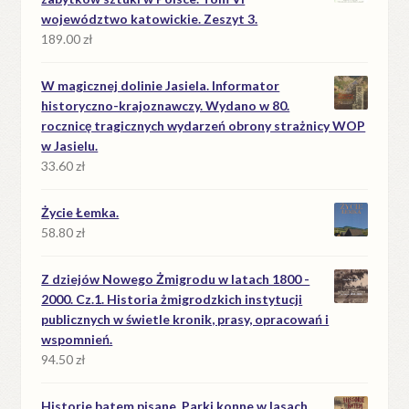
województwo katowickie. Zeszyt 3.
189.00
zł
W magicznej dolinie Jasiela. Informator
historyczno-krajoznawczy. Wydano w 80.
rocznicę tragicznych wydarzeń obrony strażnicy WOP
w Jasielu.
33.60
zł
Życie Łemka.
58.80
zł
Z dziejów Nowego Żmigrodu w latach 1800 -
2000. Cz.1. Historia żmigrodzkich instytucji
publicznych w świetle kronik, prasy, opracowań i
wspomnień.
94.50
zł
Historie batem pisane. Parki konne w lasach