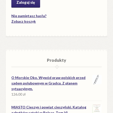
Nie pamiętasz hasła?
Zobacz koszyk
Produkty
O Morskie Oko. Wywód praw polskich przed
sądem polubownym w Gradcu. Z planem
sytuacyjnym.
126.00
zł
MIASTO Cieszyn i powiat cieszyński. Katalog
zabytków sztuki w Polsce. Tom VI