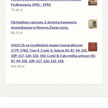
Podkarpacia 1945 - 1990.
75.60
zł
Ob fidelium salutem. Z dziejów konwentu
dominikanów w Nowym Żmigrodzie.
88.20
zł
GALICJA na józefińskiej mapie topograficznej
1779-1783. Tom 4. Część A. Sekcje 81-87, 94-101,
109-117, 126-132, 143. Część B. Faksymilia arkuszy 81-
87, 94-101, 109-117, 126-132, 143.
441.00
zł