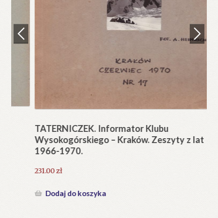
Regulamin
Zamówienie
N
Pi
Blog
12
Help in English
TATERNICZEK. Informator Klubu
Wysokogórskiego – Kraków. Zeszyty z lat
1966-1970.
231.00
zł
Dodaj do koszyka