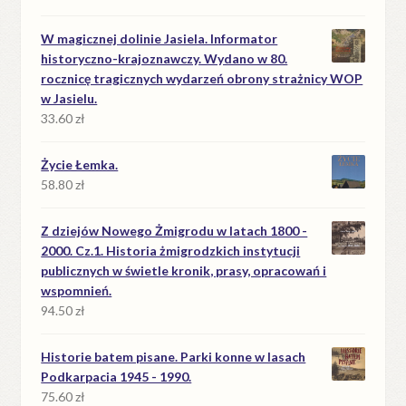
W magicznej dolinie Jasiela. Informator
historyczno-krajoznawczy. Wydano w 80.
rocznicę tragicznych wydarzeń obrony strażnicy WOP
w Jasielu.
33.60
zł
Życie Łemka.
58.80
zł
Z dziejów Nowego Żmigrodu w latach 1800 -
2000. Cz.1. Historia żmigrodzkich instytucji
publicznych w świetle kronik, prasy, opracowań i
wspomnień.
94.50
zł
Historie batem pisane. Parki konne w lasach
Podkarpacia 1945 - 1990.
75.60
zł