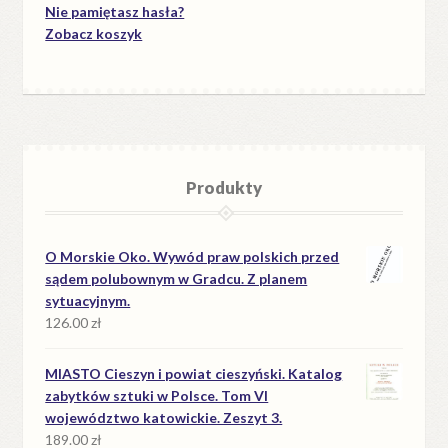
Nie pamiętasz hasła?
Zobacz koszyk
Produkty
O Morskie Oko. Wywód praw polskich przed
sądem polubownym w Gradcu. Z planem
sytuacyjnym.
126.00
zł
MIASTO Cieszyn i powiat cieszyński. Katalog
zabytków sztuki w Polsce. Tom VI
województwo katowickie. Zeszyt 3.
189.00
zł