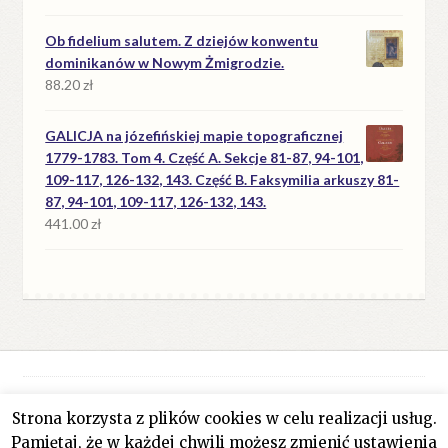
Ob fidelium salutem. Z dziejów konwentu
dominikanów w Nowym Żmigrodzie.
88.20
zł
GALICJA na józefińskiej mapie topograficznej
1779-1783. Tom 4. Część A. Sekcje 81-87, 94-101,
109-117, 126-132, 143. Część B. Faksymilia arkuszy 81-
87, 94-101, 109-117, 126-132, 143.
441.00
zł
Strona korzysta z plików cookies w celu realizacji usług.
© Antykwariat Filar 2026
Pamiętaj, że w każdej chwili możesz zmienić ustawienia
Polityka prywatności
Stworzone z WooCommerce
.