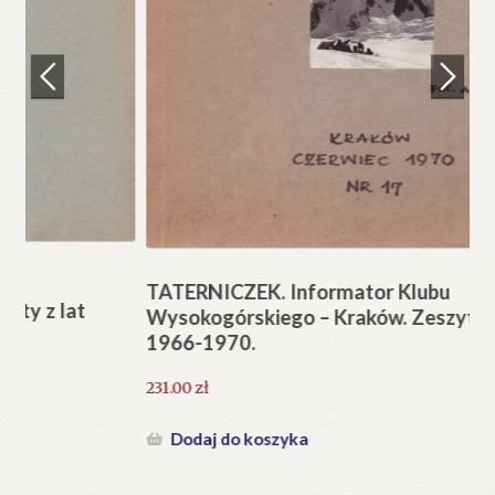
Regulamin
Zamówienie
N
Pi
Blog
12
Help in English
TATERNICZEK. Informator Klubu
Wysokogórskiego – Kraków. Zeszyty z lat
1966-1970.
231.00
zł
Dodaj do koszyka