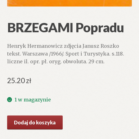
BRZEGAMI Popradu
Henryk Hermanowicz zdjęcia Janusz Roszko
tekst. Warszawa /1966/. Sport i Turystyka. s.118.
liczne il. opr. pł. oryg. obwoluta. 29 cm.
25.20
zł
1 w magazynie
ilość
Dodaj do koszyka
BRZEGAMI
Popradu