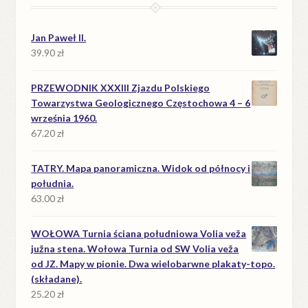
Jan Paweł II.
39.90
zł
PRZEWODNIK XXXIII Zjazdu Polskiego
Towarzystwa Geologicznego Częstochowa 4 – 6
września 1960.
67.20
zł
TATRY. Mapa panoramiczna. Widok od północy i
południa.
63.00
zł
WOŁOWA Turnia ściana południowa Volia veža
južna stena. Wołowa Turnia od SW Volia veža
od JZ. Mapy w pionie. Dwa wielobarwne plakaty-topo.
(składane).
25.20
zł