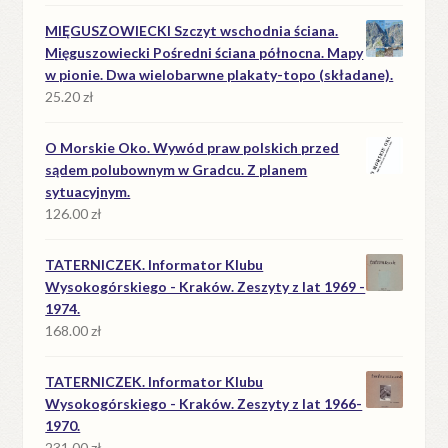
MIĘGUSZOWIECKI Szczyt wschodnia ściana.
Mięguszowiecki Pośredni ściana północna. Mapy
w pionie. Dwa wielobarwne plakaty-topo (składane).
25.20
zł
O Morskie Oko. Wywód praw polskich przed
sądem polubownym w Gradcu. Z planem
sytuacyjnym.
126.00
zł
TATERNICZEK. Informator Klubu
Wysokogórskiego - Kraków. Zeszyty z lat 1969 -
1974.
168.00
zł
TATERNICZEK. Informator Klubu
Wysokogórskiego - Kraków. Zeszyty z lat 1966-
1970.
231.00
zł