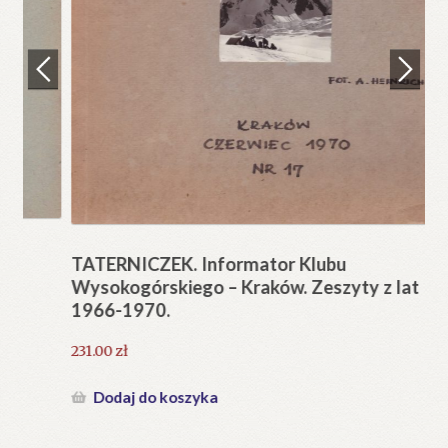
Regulamin
Zamówienie
N
Pi
Blog
12
Help in English
TATERNICZEK. Informator Klubu
Wysokogórskiego – Kraków. Zeszyty z lat
1966-1970.
231.00
zł
Dodaj do koszyka