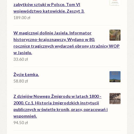
zabytków sztuki w Polsce. Tom VI
województwo katowickie. Zeszyt 3.
189.00
zł
W magicznej dolinie Jasiela. Informator
historyczno-krajoznawczy. Wydano w 80.
rocznicę tragicznych wydarzeń obrony strażnicy WOP
w Jasielu.
33.60
zł
Życie Łemka.
58.80
zł
Z dziejów Nowego Żmigrodu w latach 1800 -
2000. Cz.1. Historia żmigrodzkich instytucji
publicznych w świetle kronik, prasy, opracowań i
wspomnień.
94.50
zł