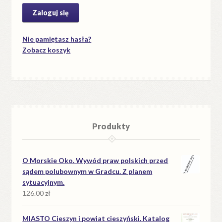
Nie pamiętasz hasła?
Zobacz koszyk
Produkty
O Morskie Oko. Wywód praw polskich przed
sądem polubownym w Gradcu. Z planem
sytuacyjnym.
126.00
zł
MIASTO Cieszyn i powiat cieszyński. Katalog