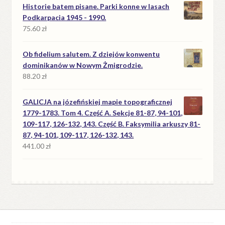
Historie batem pisane. Parki konne w lasach
Podkarpacia 1945 - 1990.
75.60
zł
Ob fidelium salutem. Z dziejów konwentu
dominikanów w Nowym Żmigrodzie.
88.20
zł
GALICJA na józefińskiej mapie topograficznej
1779-1783. Tom 4. Część A. Sekcje 81-87, 94-101,
109-117, 126-132, 143. Część B. Faksymilia arkuszy 81-
87, 94-101, 109-117, 126-132, 143.
441.00
zł