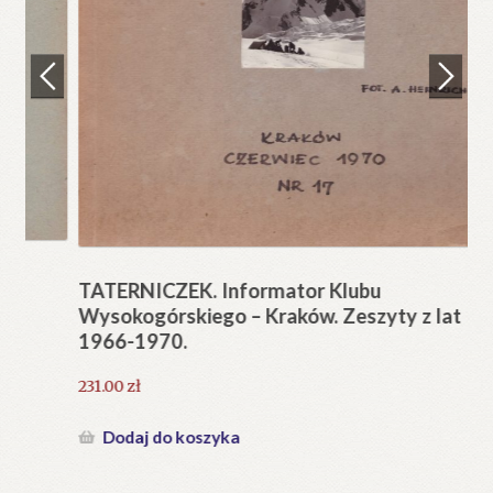
Regulamin
Zamówienie
N
Pi
Blog
12
Help in English
TATERNICZEK. Informator Klubu
Wysokogórskiego – Kraków. Zeszyty z lat
1966-1970.
231.00
zł
Dodaj do koszyka