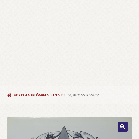
STRONA GŁÓWNA
INNE
DĄBROWSZCZACY.
🔍