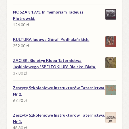
NOSZAK 1973. In memoriam Tadeusz
Piotrowski.
126.00
zł
KULTURA ludowa Górali Podhalańskich.
252.00
zł
ZACISK. Biuletyn Klubu Taternictwa
Jaskiniowego "SPELEOKLUB" Bielsko-Biała.
37.80
zł
Zeszyty Szkoleniowe Instruktorów Taternictwa.
Nr 2.
67.20
zł
Zeszyty Szkoleniowe Instruktorów Taternictwa.
Nr 1.
48.30
zł