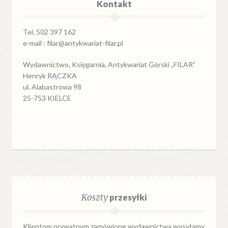
Kontakt
Tel. 502 397 162
e-mail : filar@antykwariat-filar.pl
Wydawnictwo, Księgarnia, Antykwariat Górski „FILAR”
Henryk RĄCZKA
ul. Alabastrowa 98
25-753 KIELCE
Koszty
przesyłki
Klientom prywatnym zamówione wydawnictwa wysyłamy