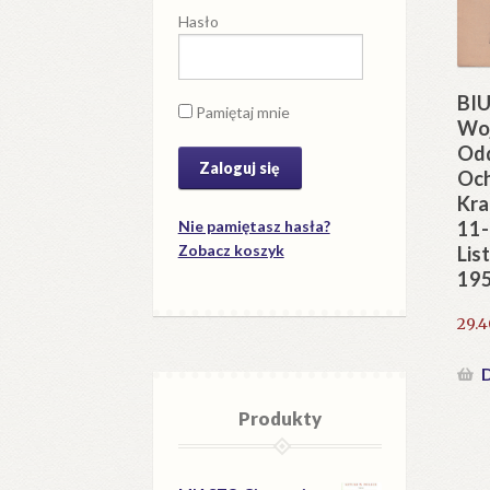
Hasło
BI
Pamiętaj mnie
Wo
Odd
Och
Kra
Nie pamiętasz hasła?
11-
Zobacz koszyk
Lis
195
29.
D
Produkty