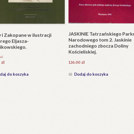
Plakat w wersji składanej.
plet składany). Wydanie
.
25.20
zł
zł
Dodaj do koszyka
daj do koszyka