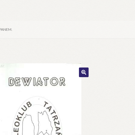
PANEM.
🔍