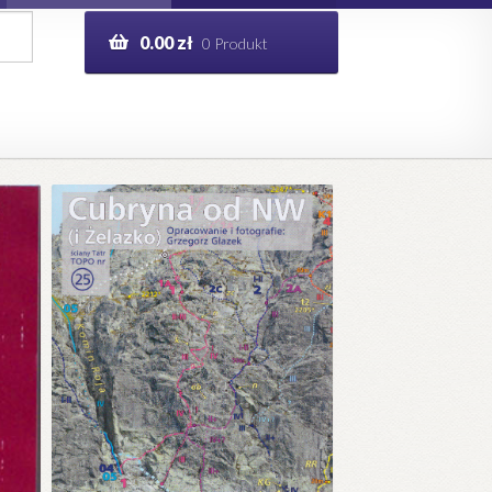
0.00
zł
0 Produkt
g
Help in English
ie
opo.