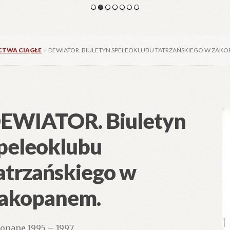
CTWA CIĄGŁE
DEWIATOR. BIULETYN SPELEOKLUBU TATRZAŃSKIEGO W ZAKO
EWIATOR. Biuletyn
peleoklubu
atrzańskiego w
akopanem.
opane 1995 – 1997.