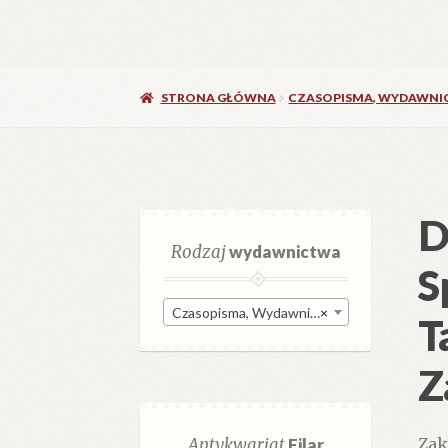
STRONA GŁÓWNA
CZASOPISMA, WYDAWNI
D
Rodzaj
wydawnictwa
S
Czasopisma, Wydawnictwa ciągłe (1 247)
×
T
Z
Antykwariat
Filar
Zak