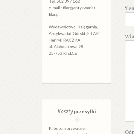
Tel. 502 397 162
e-mail : filar@antykwariat-
Te
filar.pl
Wydawnictwo, Księgarnia,
Antykwariat Górski „FILAR”
Wi
Henryk RĄCZKA
ul. Alabastrowa 98
25-753 KIELCE
Koszty
przesyłki
Klientom prywatnym
Odp