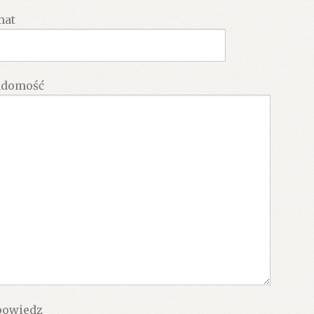
mat
adomość
owiedz