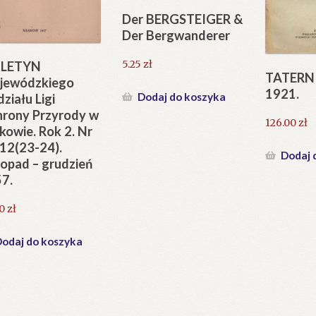
Der BERGSTEIGER &
Der Bergwanderer
5.25
zł
ULETYN
TATERNI
jewódzkiego
1921.
Dodaj do koszyka
ziału Ligi
rony Przyrody w
126.00
zł
kowie. Rok 2. Nr
12(23-24).
Dodaj 
topad – grudzień
7.
40
zł
odaj do koszyka