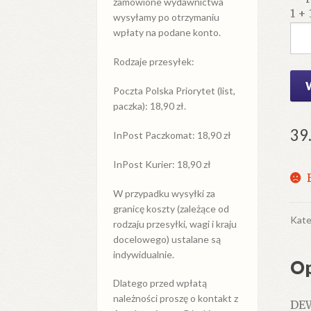
zamówione wydawnictwa
1 + 
wysyłamy po otrzymaniu
wpłaty na podane konto.
Rodzaje przesyłek:
Poczta Polska Priorytet (list,
paczka): 18,90 zł.
39
InPost Paczkomat: 18,90 zł
InPost Kurier: 18,90 zł
W przypadku
wysyłki
za
granicę
koszty (zależące od
Kate
rodzaju przesyłki, wagi i kraju
docelowego) ustalane są
indywidualnie.
Op
Dlatego przed wpłatą
należności proszę o kontakt z
DEW