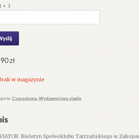
1 + 3
.90
zł
Brak w magazynie
goria:
Czasopisma, Wydawnictwa ciągłe
is
IATOR. Biuletyn Speleoklubu Tatrzańskiego w Zakopan