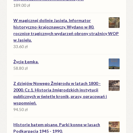
189.00
zł
W magicznej dolinie Jasiela. Informator
historyczno-krajoznawczy. Wydano w 80.
rocznicę tragicznych wydarzeń obrony strażnicy WOP
w Jasielu.
33.60
zł
Życie Łemka.
58.80
zł
Z dziejów Nowego Żmigrodu w latach 1800 -
2000. Cz.1. Historia żmigrodzkich instytucji
publicznych w świetle kronik, prasy, opracowań i
wspomnień.
94.50
zł
Historie batem pisane. Parki konne w lasach
Podkarpacia 1945 - 1990.