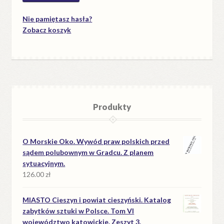
Nie pamiętasz hasła?
Zobacz koszyk
Produkty
O Morskie Oko. Wywód praw polskich przed
sądem polubownym w Gradcu. Z planem
sytuacyjnym.
126.00
zł
MIASTO Cieszyn i powiat cieszyński. Katalog
zabytków sztuki w Polsce. Tom VI
województwo katowickie. Zeszyt 3.