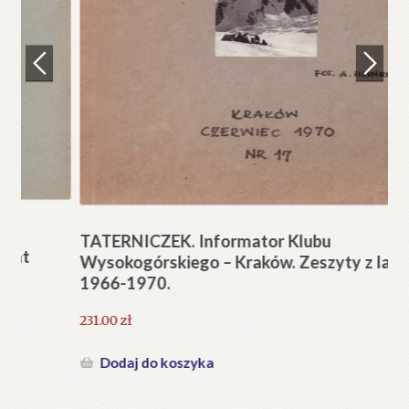
Regulamin
Zamówienie
N
Pi
Blog
12
Help in English
TATERNICZEK. Informator Klubu
Wysokogórskiego – Kraków. Zeszyty z lat
1966-1970.
231.00
zł
Dodaj do koszyka