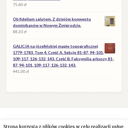
75.60
zł
Ob fidelium salutem. Z dziejów konwentu
dominikanów w Nowym Żmigrodzie.
88.20
zł
GALICJA na józefińskiej mapie topograficznej
1779-1783. Tom 4. Część A. Sekcje 81-87, 94-101,
109-117, 126-132, 143. Część B. Faksymilia arkuszy 81-
87, 94-101, 109-117, 126-132, 143.
441.00
zł
Strona korzysta z plików cookies w celu realizacji usług.