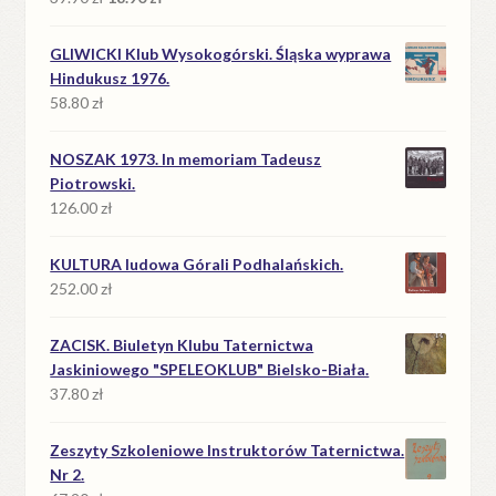
cena
cena
wynosiła:
wynosi:
GLIWICKI Klub Wysokogórski. Śląska wyprawa
39.90 zł.
18.90 zł.
Hindukusz 1976.
58.80
zł
NOSZAK 1973. In memoriam Tadeusz
Piotrowski.
126.00
zł
KULTURA ludowa Górali Podhalańskich.
252.00
zł
ZACISK. Biuletyn Klubu Taternictwa
Jaskiniowego "SPELEOKLUB" Bielsko-Biała.
37.80
zł
Zeszyty Szkoleniowe Instruktorów Taternictwa.
Nr 2.