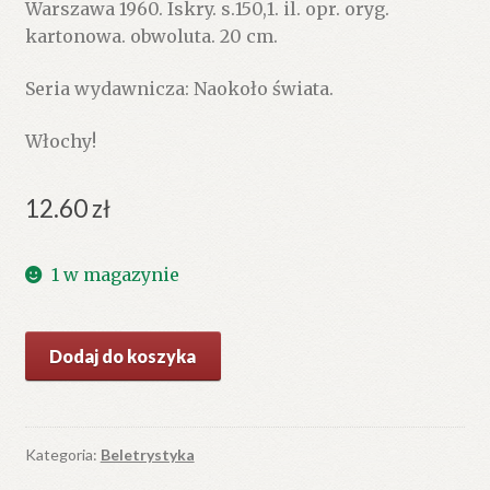
Warszawa 1960. Iskry. s.150,1. il. opr. oryg.
kartonowa. obwoluta. 20 cm.
Seria wydawnicza: Naokoło świata.
Włochy!
12.60
zł
1 w magazynie
ilość
Dodaj do koszyka
Malavita
Kategoria:
Beletrystyka