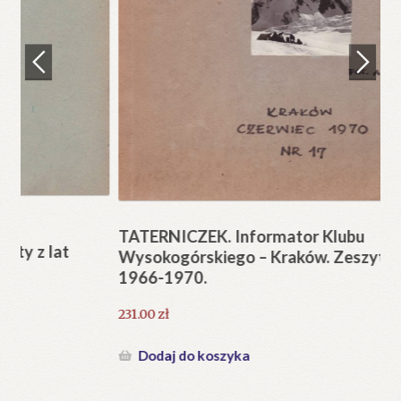
Regulamin
Zamówienie
N
Pi
Blog
12
Help in English
TATERNICZEK. Informator Klubu
Wysokogórskiego – Kraków. Zeszyty z lat
1966-1970.
231.00
zł
Dodaj do koszyka