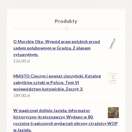
Produkty
O Morskie Oko. Wywód praw polskich przed
sądem polubownym w Gradcu. Z planem
sytuacyjnym.
126.00
zł
MIASTO Cieszyn i powiat cieszyński. Katalog
zabytków sztuki w Polsce. Tom VI
województwo katowickie. Zeszyt 3.
189.00
zł
W magicznej dolinie Jasiela. Informator
historyczno-krajoznawczy. Wydano w 80.
rocznicę tragicznych wydarzeń obrony strażnicy WOP
w Jasielu.