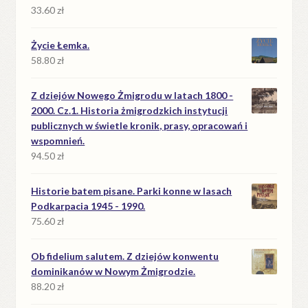
33.60
zł
Życie Łemka.
58.80
zł
Z dziejów Nowego Żmigrodu w latach 1800 -
2000. Cz.1. Historia żmigrodzkich instytucji
publicznych w świetle kronik, prasy, opracowań i
wspomnień.
94.50
zł
Historie batem pisane. Parki konne w lasach
Podkarpacia 1945 - 1990.
75.60
zł
Ob fidelium salutem. Z dziejów konwentu
dominikanów w Nowym Żmigrodzie.
88.20
zł