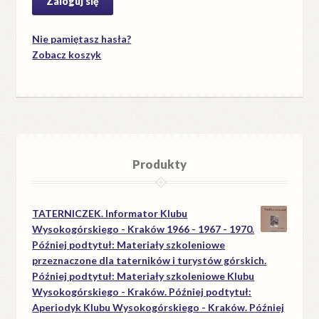
Nie pamiętasz hasła?
Zobacz koszyk
Produkty
TATERNICZEK. Informator Klubu
Wysokogórskiego - Kraków 1966 - 1967 - 1970.
Później podtytuł: Materiały szkoleniowe
przeznaczone dla taterników i turystów górskich.
Później podtytuł: Materiały szkoleniowe Klubu
Wysokogórskiego - Kraków. Później podtytuł:
Aperiodyk Klubu Wysokogórskiego - Kraków. Później