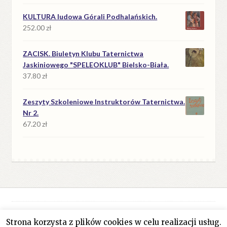
KULTURA ludowa Górali Podhalańskich.
252.00
zł
ZACISK. Biuletyn Klubu Taternictwa
Jaskiniowego "SPELEOKLUB" Bielsko-Biała.
37.80
zł
Zeszyty Szkoleniowe Instruktorów Taternictwa.
Nr 2.
67.20
zł
Strona korzysta z plików cookies w celu realizacji usług.
© Antykwariat Filar 2026