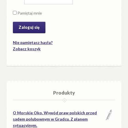
Pamiętaj mnie
Nie pamiętasz hasła?
Zobacz koszyk
Produkty
O Morskie Oko. Wywód praw polskich przed
sądem polubownym w Gradcu. Z planem
sytuacyjnym.