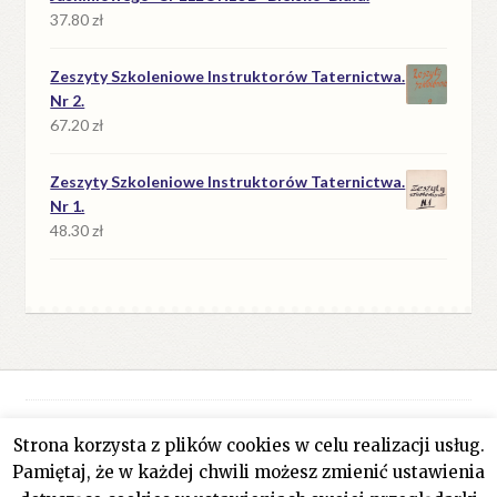
37.80
zł
Zeszyty Szkoleniowe Instruktorów Taternictwa.
Nr 2.
67.20
zł
Zeszyty Szkoleniowe Instruktorów Taternictwa.
Nr 1.
48.30
zł
Strona korzysta z plików cookies w celu realizacji usług.
© Antykwariat Filar 2026
Pamiętaj, że w każdej chwili możesz zmienić ustawienia
Polityka prywatności
Stworzone z WooCommerce
.