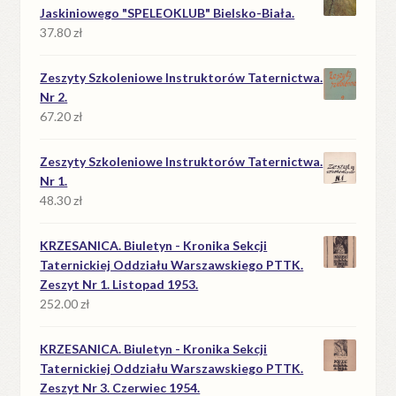
Jaskiniowego "SPELEOKLUB" Bielsko-Biała.
37.80
zł
Zeszyty Szkoleniowe Instruktorów Taternictwa.
Nr 2.
67.20
zł
Zeszyty Szkoleniowe Instruktorów Taternictwa.
Nr 1.
48.30
zł
KRZESANICA. Biuletyn - Kronika Sekcji
Taternickiej Oddziału Warszawskiego PTTK.
Zeszyt Nr 1. Listopad 1953.
252.00
zł
KRZESANICA. Biuletyn - Kronika Sekcji
Taternickiej Oddziału Warszawskiego PTTK.
Zeszyt Nr 3. Czerwiec 1954.