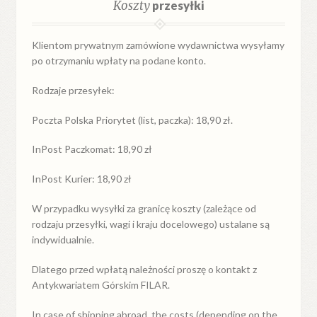
Koszty
przesyłki
Klientom prywatnym zamówione wydawnictwa wysyłamy
po otrzymaniu wpłaty na podane konto.
Rodzaje przesyłek:
Poczta Polska Priorytet (list, paczka): 18,90 zł.
InPost Paczkomat: 18,90 zł
InPost Kurier: 18,90 zł
W przypadku
wysyłki
za
granicę
koszty (zależące od
rodzaju przesyłki, wagi i kraju docelowego) ustalane są
indywidualnie.
Dlatego przed wpłatą należności proszę o kontakt z
Antykwariatem Górskim FILAR.
In case of shipping abroad, the costs (depending on the