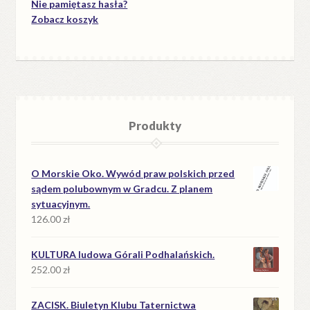
Nie pamiętasz hasła?
Zobacz koszyk
Produkty
O Morskie Oko. Wywód praw polskich przed
sądem polubownym w Gradcu. Z planem
sytuacyjnym.
126.00
zł
KULTURA ludowa Górali Podhalańskich.
252.00
zł
ZACISK. Biuletyn Klubu Taternictwa