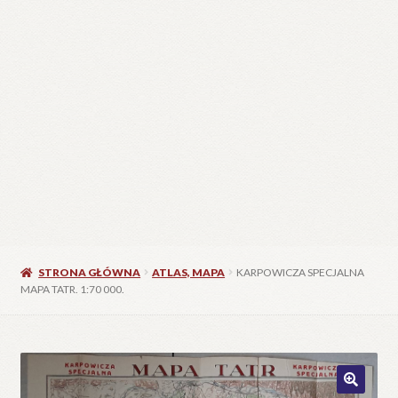
C
W
25
STRONA GŁÓWNA
ATLAS, MAPA
KARPOWICZA SPECJALNA
MAPA TATR. 1:70 000.