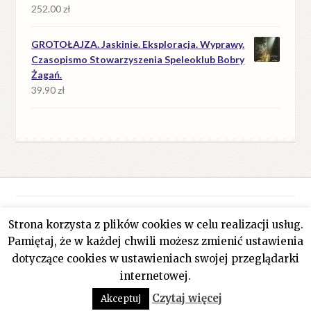
252.00
zł
GROTOŁAJZA. Jaskinie. Eksploracja. Wyprawy.
Czasopismo Stowarzyszenia Speleoklub Bobry
Żagań.
39.90
zł
Strona korzysta z plików cookies w celu realizacji usług.
© Antykwariat Filar 2026
Pamiętaj, że w każdej chwili możesz zmienić ustawienia
Polityka prywatności
Stworzone z WooCommerce
.
dotyczące cookies w ustawieniach swojej przeglądarki
internetowej.
0
Czytaj więcej
Akceptuj
Szukaj:
Szukaj