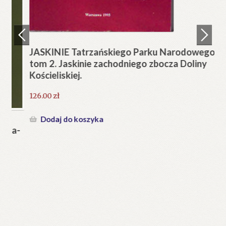
Regulamin
Zamówienie
JASKINIE Tatrzańskiego Parku Narodowego
tom 2. Jaskinie zachodniego zbocza Doliny
Blog
Kościeliskiej.
Help in English
126.00
zł
Dodaj do koszyka
a-