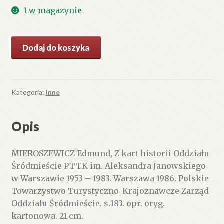
1 w magazynie
ilość
Dodaj do koszyka
Z
kart
historii
Oddziału
Kategoria:
Inne
Śródmieście
PTTK
Opis
im.
Aleksandra
MIEROSZEWICZ Edmund, Z kart historii Oddziału
Janowskiego
Śródmieście PTTK im. Aleksandra Janowskiego
w
w Warszawie 1953 – 1983. Warszawa 1986. Polskie
Warszawie
Towarzystwo Turystyczno-Krajoznawcze Zarząd
1953
Oddziału Śródmieście. s.183. opr. oryg.
–
kartonowa. 21 cm.
1983