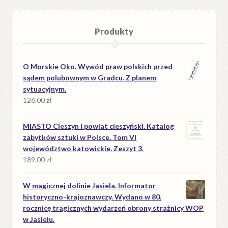
Produkty
O Morskie Oko. Wywód praw polskich przed
sądem polubownym w Gradcu. Z planem
sytuacyjnym.
126.00
zł
MIASTO Cieszyn i powiat cieszyński. Katalog
zabytków sztuki w Polsce. Tom VI
województwo katowickie. Zeszyt 3.
189.00
zł
W magicznej dolinie Jasiela. Informator
historyczno-krajoznawczy. Wydano w 80.
rocznicę tragicznych wydarzeń obrony strażnicy WOP
w Jasielu.