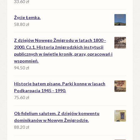
33.60
zł
Życie Łemka.
58.80
zł
Z dziejów Nowego Żmigrodu w latach 1800 -
2000. Cz.1. Historia żmigrodzkich instytucji
publicznych w świetle kronik, prasy, opracowań i
wspomnień.
94.50
zł
Historie batem pisane. Parki konne w lasach
Podkarpacia 1945 - 1990.
75.60
zł
Ob fidelium salutem. Z dziejów konwentu
dominikanów w Nowym Żmigrodzie.
88.20
zł