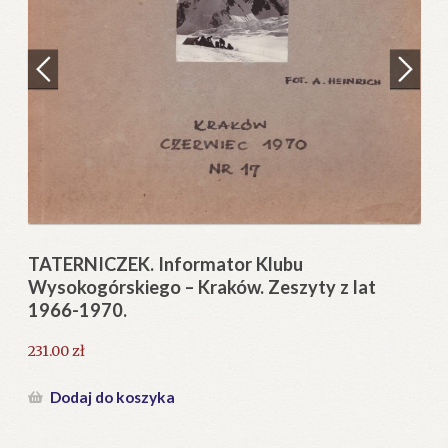
Regulamin
Zamówienie
N
Pi
Blog
12
Help in English
TATERNICZEK. Informator Klubu
Wysokogórskiego – Kraków. Zeszyty z lat
1966-1970.
231.00
zł
Dodaj do koszyka