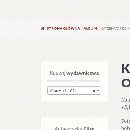
STRONA GŁÓWNA
ALBUM
KATZEN VOR DEM 
K
Rodzaj
wydawnictwa
O
Album (1 102)
×
Mün
s.5,
Fot
boh
Antykwariat
Filar