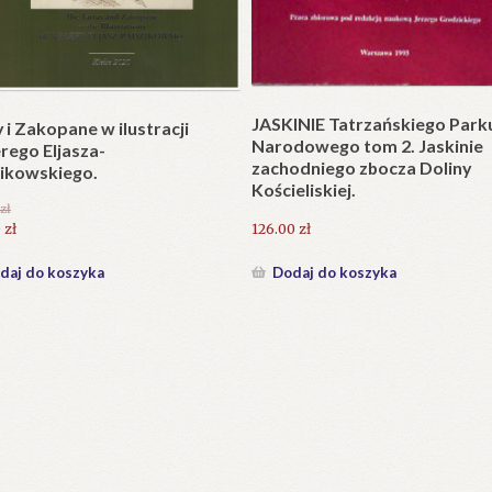
Plakat w wersji składanej.
plet składany). Wydanie
.
25.20
zł
zł
Dodaj do koszyka
daj do koszyka