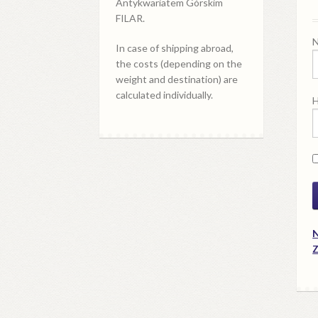
Antykwariatem Górskim
FILAR.
N
In case of shipping abroad,
the costs (depending on the
weight and destination) are
calculated individually.
H
N
Z