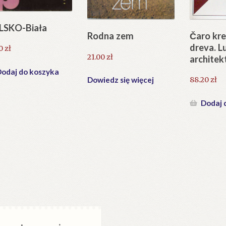
LSKO-Biała
Čaro kr
Rodna zem
dreva. 
80
zł
21.00
zł
architek
odaj do koszyka
Dowiedz się więcej
88.20
zł
Dodaj 