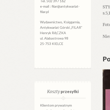
Tel. 502 397 162
e-mail : filar@antykwariat-
STY
filar.pl
s.5,
Wydawnictwo, Księgarnia,
Fot
Antykwariat Górski „FILAR”
Henryk RĄCZKA
Nie
ul. Alabastrowa 98
25-753 KIELCE
Po
Koszty
przesyłki
Klientom prywatnym