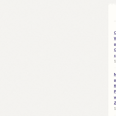
O
W
p
G
s
1
M
p
K
P
w
Z
1