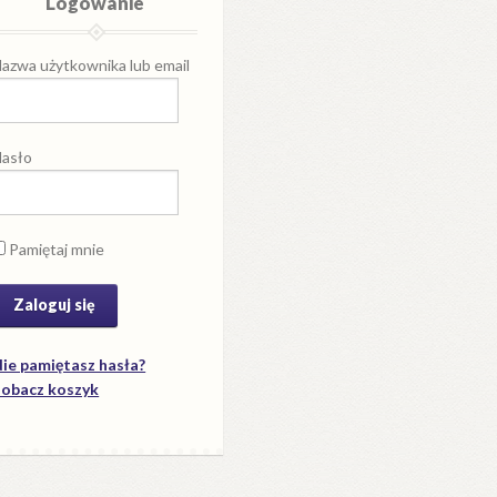
Logowanie
azwa użytkownika lub email
asło
Pamiętaj mnie
ie pamiętasz hasła?
obacz koszyk