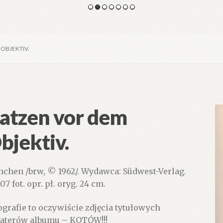
OBJEKTIV.
atzen vor dem
bjektiv.
chen /brw, © 1962/. Wydawca: Südwest-Verlag.
107 fot. opr. pł. oryg. 24 cm.
ografie to oczywiście zdjęcia tytułowych
aterów albumu – KOTÓW!!!