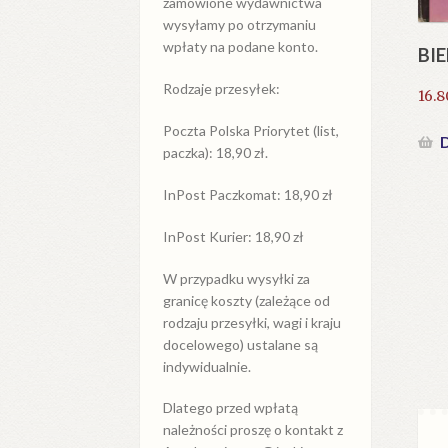
zamówione wydawnictwa
wysyłamy po otrzymaniu
wpłaty na podane konto.
BIE
Rodzaje przesyłek:
16.
Poczta Polska Priorytet (list,
D
paczka): 18,90 zł.
InPost Paczkomat: 18,90 zł
InPost Kurier: 18,90 zł
W przypadku
wysyłki
za
granicę
koszty (zależące od
rodzaju przesyłki, wagi i kraju
docelowego) ustalane są
indywidualnie.
Dlatego przed wpłatą
należności proszę o kontakt z