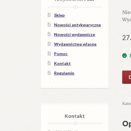
Nie
Sklep
Wyd
Nowości antykwaryczne
Nowości wydawnicze
27
Wydawnictwa własne
Pomoc
Kontakt
Regulamin
iloś
Kat
vor
de
Obje
Kate
Kontakt
Op