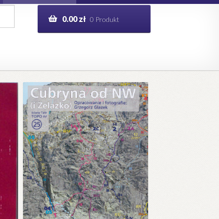
0.00
zł
0 Produkt
g
Help in English
ie
opo.