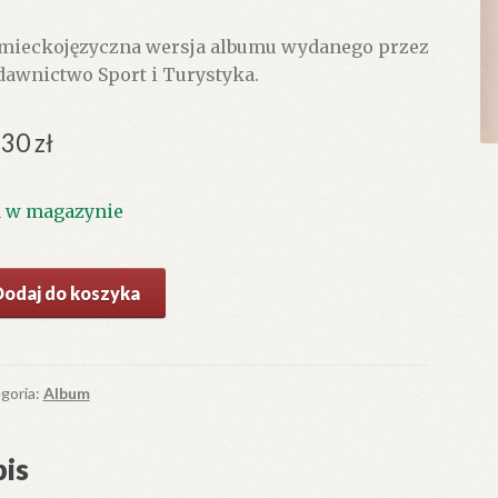
mieckojęzyczna wersja albumu wydanego przez
awnictwo Sport i Turystyka.
.30
zł
1 w magazynie
ć
Dodaj do koszyka
zen
m
ktiv.
goria:
Album
is