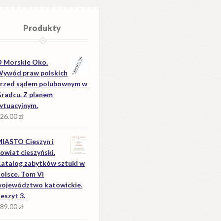
Produkty
 Morskie Oko.
ywód praw polskich
rzed sądem polubownym w
radcu. Z planem
ytuacyjnym.
26.00
zł
IASTO Cieszyn i
owiat cieszyński.
atalog zabytków sztuki w
olsce. Tom VI
ojewództwo katowickie.
eszyt 3.
89.00
zł