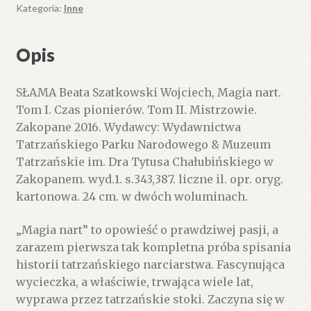
I.
Kategoria:
Inne
Czas
pionierów.
Opis
Tom
II.
SŁAMA Beata Szatkowski Wojciech, Magia nart.
Mistrzowie.
Tom I. Czas pionierów. Tom II. Mistrzowie.
Zakopane 2016. Wydawcy: Wydawnictwa
Tatrzańskiego Parku Narodowego & Muzeum
Tatrzańskie im. Dra Tytusa Chałubińskiego w
Zakopanem. wyd.1. s.343,387. liczne il. opr. oryg.
kartonowa. 24 cm. w dwóch woluminach.
„Magia nart” to opowieść o prawdziwej pasji, a
zarazem pierwsza tak kompletna próba spisania
historii tatrzańskiego narciarstwa. Fascynująca
wycieczka, a właściwie, trwająca wiele lat,
wyprawa przez tatrzańskie stoki. Zaczyna się w