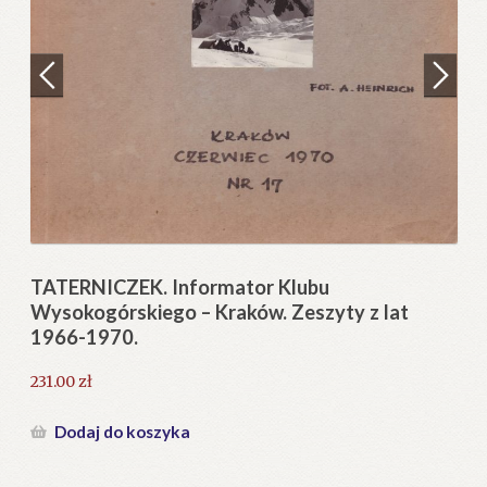
Regulamin
Zamówienie
N
Pi
Blog
12
Help in English
TATERNICZEK. Informator Klubu
Wysokogórskiego – Kraków. Zeszyty z lat
1966-1970.
231.00
zł
Dodaj do koszyka