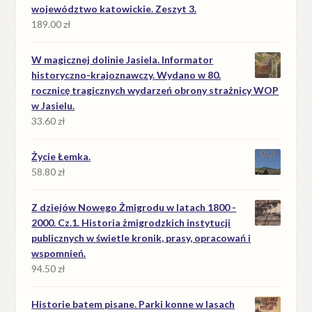
województwo katowickie. Zeszyt 3.
189.00
zł
W magicznej dolinie Jasiela. Informator
historyczno-krajoznawczy. Wydano w 80.
rocznicę tragicznych wydarzeń obrony strażnicy WOP
w Jasielu.
33.60
zł
Życie Łemka.
58.80
zł
Z dziejów Nowego Żmigrodu w latach 1800 -
2000. Cz.1. Historia żmigrodzkich instytucji
publicznych w świetle kronik, prasy, opracowań i
wspomnień.
94.50
zł
Historie batem pisane. Parki konne w lasach