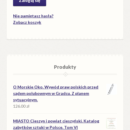
Nie pamiętasz hasła?
Zobacz koszyk
Produkty
O Morskie Oko. Wywód praw polskich przed
sądem polubownym w Gradcu. Z planem
sytuacyjnym.
126.00
zł
MIASTO Cieszyn i powiat cieszyński. Katalog
zabytków sztuki w Polsce. Tom VI