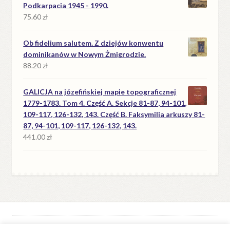
Podkarpacia 1945 - 1990.
75.60
zł
Ob fidelium salutem. Z dziejów konwentu
dominikanów w Nowym Żmigrodzie.
88.20
zł
GALICJA na józefińskiej mapie topograficznej
1779-1783. Tom 4. Część A. Sekcje 81-87, 94-101,
109-117, 126-132, 143. Część B. Faksymilia arkuszy 81-
87, 94-101, 109-117, 126-132, 143.
441.00
zł