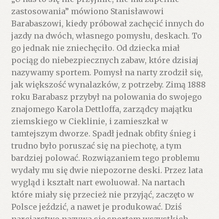
zastosowania” mówiono Stanisławowi
Barabaszowi, kiedy próbował zachęcić innych do
jazdy na dwóch, własnego pomysłu, deskach. To
go jednak nie zniechęciło. Od dziecka miał
pociąg do niebezpiecznych zabaw, które dzisiaj
nazywamy sportem. Pomysł na narty zrodził się,
jak większość wynalazków, z potrzeby. Zimą 1888
roku Barabasz przybył na polowania do swojego
znajomego Karola Dettloffa, zarządcy majątku
ziemskiego w Cieklinie, i zamieszkał w
tamtejszym dworze. Spadł jednak obfity śnieg i
trudno było poruszać się na piechotę, a tym
bardziej polować. Rozwiązaniem tego problemu
wydały mu się dwie niepozorne deski. Przez lata
wygląd i kształt nart ewoluował. Na nartach
które miały się przecież nie przyjąć, zaczęto w
Polsce jeździć, a nawet je produkować. Dziś