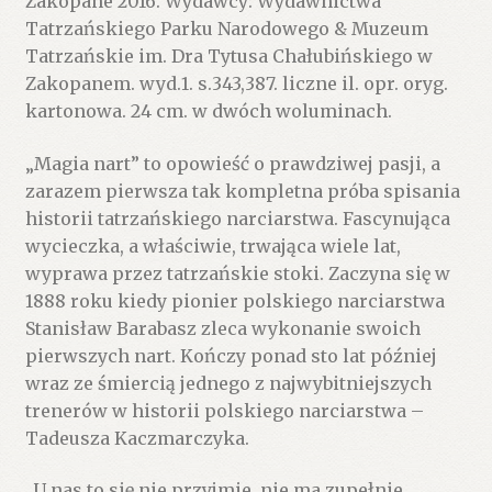
Zakopane 2016. Wydawcy: Wydawnictwa
Tatrzańskiego Parku Narodowego & Muzeum
Tatrzańskie im. Dra Tytusa Chałubińskiego w
Zakopanem. wyd.1. s.343,387. liczne il. opr. oryg.
kartonowa. 24 cm. w dwóch woluminach.
„Magia nart” to opowieść o prawdziwej pasji, a
zarazem pierwsza tak kompletna próba spisania
historii tatrzańskiego narciarstwa. Fascynująca
wycieczka, a właściwie, trwająca wiele lat,
wyprawa przez tatrzańskie stoki. Zaczyna się w
1888 roku kiedy pionier polskiego narciarstwa
Stanisław Barabasz zleca wykonanie swoich
pierwszych nart. Kończy ponad sto lat później
wraz ze śmiercią jednego z najwybitniejszych
trenerów w historii polskiego narciarstwa –
Tadeusza Kaczmarczyka.
„U nas to się nie przyjmie, nie ma zupełnie