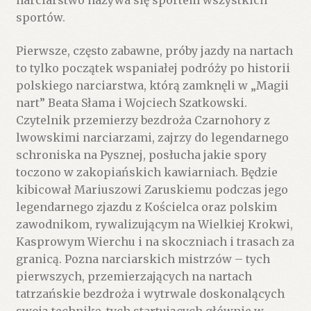
narciarstwo nazywa się sportem wszystkich
sportów.
Pierwsze, często zabawne, próby jazdy na nartach
to tylko początek wspaniałej podróży po historii
polskiego narciarstwa, którą zamknęli w „Magii
nart” Beata Słama i Wojciech Szatkowski.
Czytelnik przemierzy bezdroża Czarnohory z
lwowskimi narciarzami, zajrzy do legendarnego
schroniska na Pysznej, posłucha jakie spory
toczono w zakopiańskich kawiarniach. Będzie
kibicował Mariuszowi Zaruskiemu podczas jego
legendarnego zjazdu z Kościelca oraz polskim
zawodnikom, rywalizującym na Wielkiej Krokwi,
Kasprowym Wierchu i na skoczniach i trasach za
granicą. Pozna narciarskich mistrzów – tych
pierwszych, przemierzających na nartach
tatrzańskie bezdroża i wytrwale doskonalących
swoją technikę, tych startujących głównie w