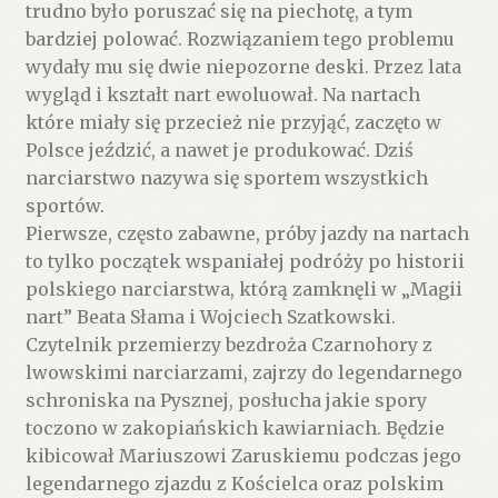
trudno było poruszać się na piechotę, a tym
bardziej polować. Rozwiązaniem tego problemu
wydały mu się dwie niepozorne deski. Przez lata
wygląd i kształt nart ewoluował. Na nartach
które miały się przecież nie przyjąć, zaczęto w
Polsce jeździć, a nawet je produkować. Dziś
narciarstwo nazywa się sportem wszystkich
sportów.
Pierwsze, często zabawne, próby jazdy na nartach
to tylko początek wspaniałej podróży po historii
polskiego narciarstwa, którą zamknęli w „Magii
nart” Beata Słama i Wojciech Szatkowski.
Czytelnik przemierzy bezdroża Czarnohory z
lwowskimi narciarzami, zajrzy do legendarnego
schroniska na Pysznej, posłucha jakie spory
toczono w zakopiańskich kawiarniach. Będzie
kibicował Mariuszowi Zaruskiemu podczas jego
legendarnego zjazdu z Kościelca oraz polskim