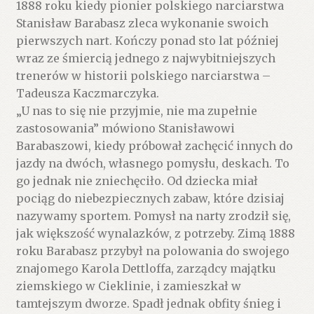
1888 roku kiedy pionier polskiego narciarstwa
Stanisław Barabasz zleca wykonanie swoich
pierwszych nart. Kończy ponad sto lat później
wraz ze śmiercią jednego z najwybitniejszych
trenerów w historii polskiego narciarstwa –
Tadeusza Kaczmarczyka.
„U nas to się nie przyjmie, nie ma zupełnie
zastosowania” mówiono Stanisławowi
Barabaszowi, kiedy próbował zachęcić innych do
jazdy na dwóch, własnego pomysłu, deskach. To
go jednak nie zniechęciło. Od dziecka miał
pociąg do niebezpiecznych zabaw, które dzisiaj
nazywamy sportem. Pomysł na narty zrodził się,
jak większość wynalazków, z potrzeby. Zimą 1888
roku Barabasz przybył na polowania do swojego
znajomego Karola Dettloffa, zarządcy majątku
ziemskiego w Cieklinie, i zamieszkał w
tamtejszym dworze. Spadł jednak obfity śnieg i