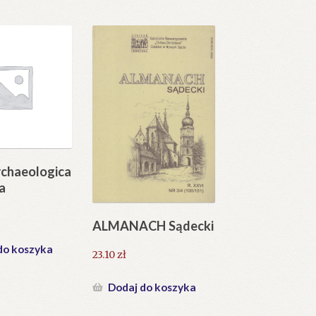
chaeologica
a
ALMANACH Sądecki
do koszyka
23.10
zł
Dodaj do koszyka