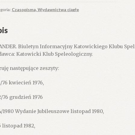
ormacyjny
owickiego
goria:
Czasopisma, Wydawnictwa ciągłe
bu
leologicznego
is
NDER. Biuletyn Informacyjny Katowickiego Klubu Spele
awca: Katowicki Klub Speleologiczny.
ruję następujące zeszyty:
1/76 kwiecień 1976,
2/76 grudzień 1976
4/1980 Wydanie Jubileuszowe listopad 1980,
5 listopad 1982,