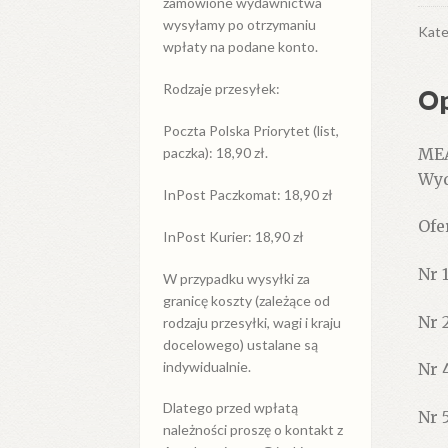
zamówione wydawnictwa
Inf
wysyłamy po otrzymaniu
Kat
Kate
wpłaty na podane konto.
Klu
Spe
Rodzaje przesyłek:
Op
Poczta Polska Priorytet (list,
MEA
paczka): 18,90 zł.
Wyd
InPost Paczkomat: 18,90 zł
Ofe
InPost Kurier: 18,90 zł
Nr 
W przypadku
wysyłki
za
granicę
koszty (zależące od
Nr 
rodzaju przesyłki, wagi i kraju
docelowego) ustalane są
indywidualnie.
Nr 
Dlatego przed wpłatą
Nr 
należności proszę o kontakt z