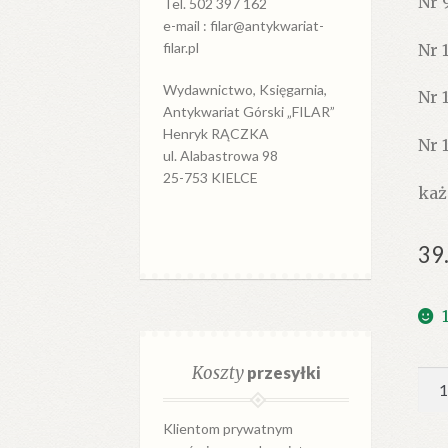
Nr 9
Tel. 502 397 162
e-mail : filar@antykwariat-
filar.pl
Nr 
Wydawnictwo, Księgarnia,
Nr 
Antykwariat Górski „FILAR”
Henryk RĄCZKA
Nr 
ul. Alabastrowa 98
25-753 KIELCE
każ
39
Koszty
przesyłki
iloś
ME
Biu
Klientom prywatnym