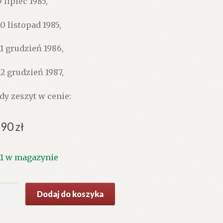
 lipiec 1985,
10 listopad 1985,
11 grudzień 1986,
12 grudzień 1987,
dy zeszyt w cenie:
.90
zł
11 w magazynie
ć
Dodaj do koszyka
ANDER.
letyn