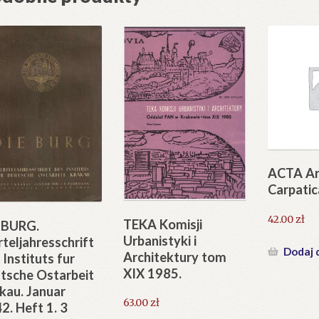
ACTA Ar
Carpatic
42.00
zł
TEKA Komisji
 BURG.
Urbanistyki i
rteljahresschrift
Dodaj 
Architektury tom
 Instituts fur
XIX 1985.
tsche Ostarbeit
kau. Januar
63.00
zł
2. Heft 1. 3