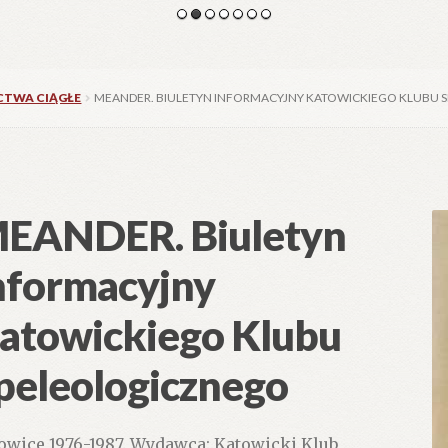
CTWA CIĄGŁE
MEANDER. BIULETYN INFORMACYJNY KATOWICKIEGO KLUBU
EANDER. Biuletyn
nformacyjny
atowickiego Klubu
peleologicznego
owice 1976-1987. Wydawca: Katowicki Klub