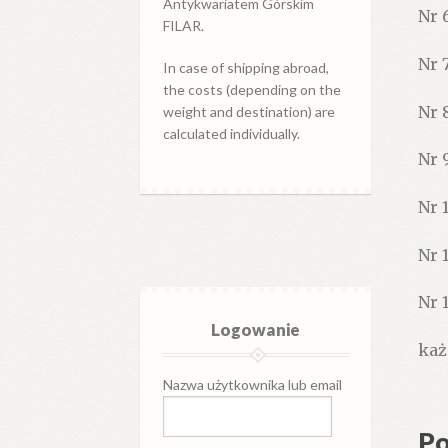
Antykwariatem Górskim
Nr 6
FILAR.
Nr 
In case of shipping abroad,
the costs (depending on the
Nr 
weight and destination) are
calculated individually.
Nr 9
Nr 
Nr 
Nr 
Logowanie
każ
Nazwa użytkownika lub email
Po