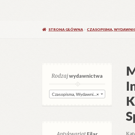
STRONA GŁÓWNA
CZASOPISMA, WYDAWNI
M
Rodzaj
wydawnictwa
I
Czasopisma, Wydawnictwa ciągłe (1 245)
×
K
S
Antykwariat
Filar
Kat