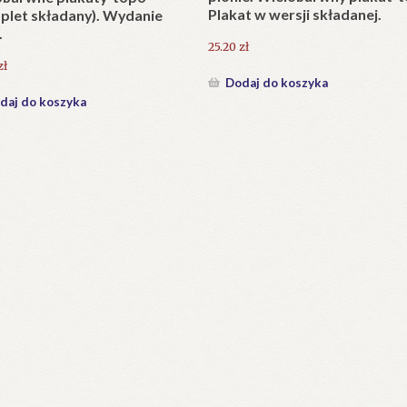
KAPLICA Najświętszego Serc
anie Tatr (Wybór tekstów)
Pana Jezusa w Jaszczurówce
(1907-2007).
0
zł
126.00
zł
daj do koszyka
Dodaj do koszyka