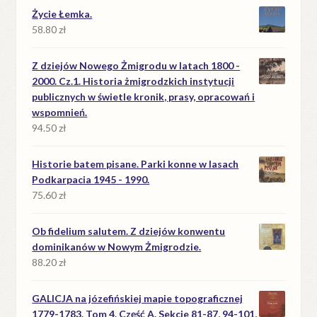
Życie Łemka.
58.80
zł
Z dziejów Nowego Żmigrodu w latach 1800 -
2000. Cz.1. Historia żmigrodzkich instytucji
publicznych w świetle kronik, prasy, opracowań i
wspomnień.
94.50
zł
Historie batem pisane. Parki konne w lasach
Podkarpacia 1945 - 1990.
75.60
zł
Ob fidelium salutem. Z dziejów konwentu
dominikanów w Nowym Żmigrodzie.
88.20
zł
GALICJA na józefińskiej mapie topograficznej
1779-1783. Tom 4. Część A. Sekcje 81-87, 94-101,