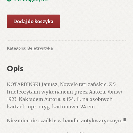
ilość
Dodaj do koszyka
Nowele
tatrzańskie.
Z
5
Kategoria:
Beletrystyka
linoleorytami
wykonanemi
Opis
przez
Autora.
KOTARBIŃSKI Janusz, Nowele tatrzańskie. Z 5
linoleorytami wykonanemi przez Autora. /bmw/
1923. Nakładem Autora. s.154. il. na osobnych
kartach. opr. oryg. kartonowa. 24 cm.
Niezmiernie rzadkie w handlu antykwarycznym!!!