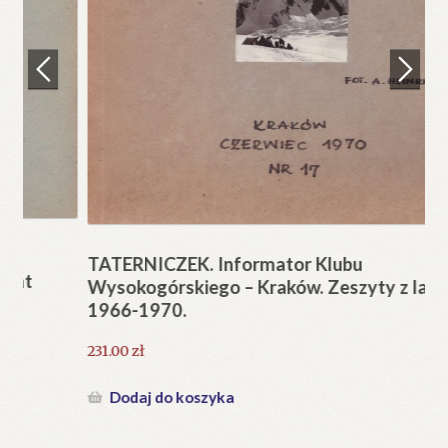
Regulamin
Zamówienie
N
Pi
Blog
12
Help in English
TATERNICZEK. Informator Klubu
Wysokogórskiego – Kraków. Zeszyty z lat
1966-1970.
231.00
zł
Dodaj do koszyka