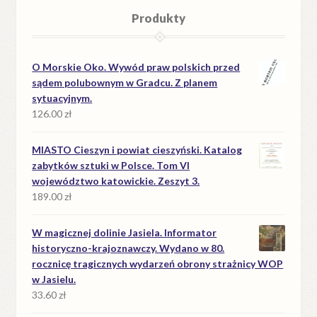
Produkty
O Morskie Oko. Wywód praw polskich przed
sądem polubownym w Gradcu. Z planem
sytuacyjnym.
126.00
zł
MIASTO Cieszyn i powiat cieszyński. Katalog
zabytków sztuki w Polsce. Tom VI
województwo katowickie. Zeszyt 3.
189.00
zł
W magicznej dolinie Jasiela. Informator
historyczno-krajoznawczy. Wydano w 80.
rocznicę tragicznych wydarzeń obrony strażnicy WOP
w Jasielu.
33.60
zł