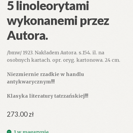
5 linoleorytami
wykonanemi przez
Autora.
/bmw/ 1923. Nakładem Autora. s.154. il. na
osobnych kartach. opr. oryg. kartonowa. 24 cm.
Niezmiernie rzadkie w handlu
antykwarycznym!!!
Klasyka literatury tatrzańskiej!!!
273.00
zł
1 w magazynie