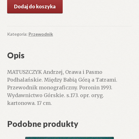
ilość
Dodaj do koszyka
Orawa
i
Pasmo
Podhalańskie.
Kategoria:
Przewodnik
Między
Babią
Opis
Górą
a
MATUSZCZYK Andrzej, Orawa i Pasmo
Tatrami.
Podhalańskie. Między Babią Górą a Tatrami.
Przewodnik
Przewodnik monograficzny. Poronin 1993.
monograficzny.
Wydawnictwo Górskie. s.173. opr. oryg.
kartonowa. 17 cm.
Podobne produkty