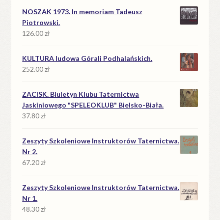
NOSZAK 1973. In memoriam Tadeusz
Piotrowski.
126.00
zł
KULTURA ludowa Górali Podhalańskich.
252.00
zł
ZACISK. Biuletyn Klubu Taternictwa
Jaskiniowego "SPELEOKLUB" Bielsko-Biała.
37.80
zł
Zeszyty Szkoleniowe Instruktorów Taternictwa.
Nr 2.
67.20
zł
Zeszyty Szkoleniowe Instruktorów Taternictwa.
Nr 1.
48.30
zł