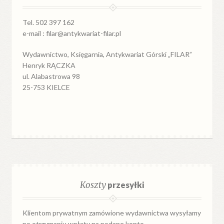
Tel. 502 397 162
e-mail : filar@antykwariat-filar.pl
Wydawnictwo, Księgarnia, Antykwariat Górski „FILAR”
Henryk RĄCZKA
ul. Alabastrowa 98
25-753 KIELCE
Koszty
przesyłki
Klientom prywatnym zamówione wydawnictwa wysyłamy
po otrzymaniu wpłaty na podane konto.