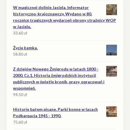
W magicznej dolinie Jasiela. Informator
historyczno-krajoznawczy. Wydano w 80.
rocznicę tragicznych wydarzeń obrony strażnicy WOP
w Jasielu.
33.60
zł
Życie Łemka.
58.80
zł
Z dziejów Nowego Żmigrodu w latach 1800 -
2000. Cz.1. Historia żmigrodzkich instytucji
publicznych w świetle kronik, prasy, opracowań i
wspomnień.
94.50
zł
Historie batem pisane. Parki konne w lasach
Podkarpacia 1945 - 1990.
75.60
zł