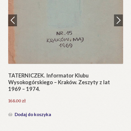
Regulamin
Zamówienie
N
Pi
Blog
12
Help in English
TATERNICZEK. Informator Klubu
Wysokogórskiego – Kraków. Zeszyty z lat
1966-1970.
231.00
zł
Dodaj do koszyka