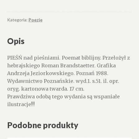
nad
pieśniami.
Poemat
Kategoria:
Poezje
biblijny
Opis
PIEŚŃ nad pieśniami. Poemat biblijny. Przełożył z
hebrajskiego Roman Brandstaetter. Grafika
Andrzeja Jeziorkowskiego. Poznań 1988.
Wydawnictwo Poznańskie. wyd.1. s.51. il. opr.
oryg. kartonowa twarda. 17 cm.
Prawdziwa odobą tego wydania są wspaniałe
ilustracje!!!
Podobne produkty