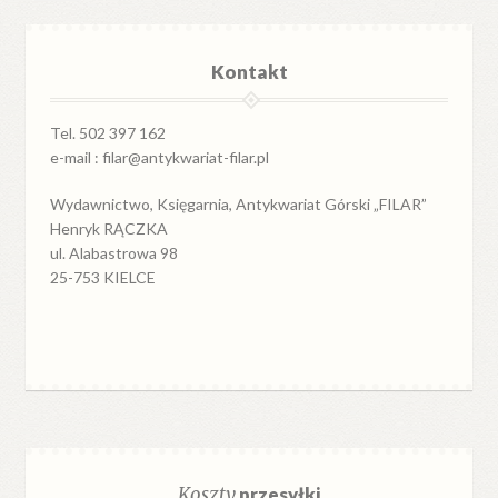
Kontakt
Tel. 502 397 162
e-mail : filar@antykwariat-filar.pl
Wydawnictwo, Księgarnia, Antykwariat Górski „FILAR”
Henryk RĄCZKA
ul. Alabastrowa 98
25-753 KIELCE
Koszty
przesyłki