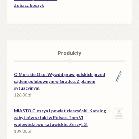
Zobacz koszyk
Produkty
O Morskie Oko. Wywód praw polskich przed
sądem polubownym w Gradcu. Z planem
sytuacyjnym.
126.00
zł
MIASTO Cieszyn i powiat cieszyński. Katalog
zabytków sztuki w Polsce. Tom VI
województwo katowickie. Zeszyt 3.
189.00
zł