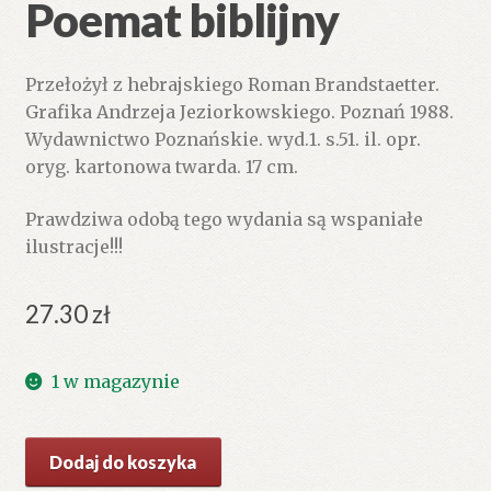
Poemat biblijny
Przełożył z hebrajskiego Roman Brandstaetter.
Grafika Andrzeja Jeziorkowskiego. Poznań 1988.
Wydawnictwo Poznańskie. wyd.1. s.51. il. opr.
oryg. kartonowa twarda. 17 cm.
Prawdziwa odobą tego wydania są wspaniałe
ilustracje!!!
27.30
zł
1 w magazynie
ilość
Dodaj do koszyka
PIEŚŃ