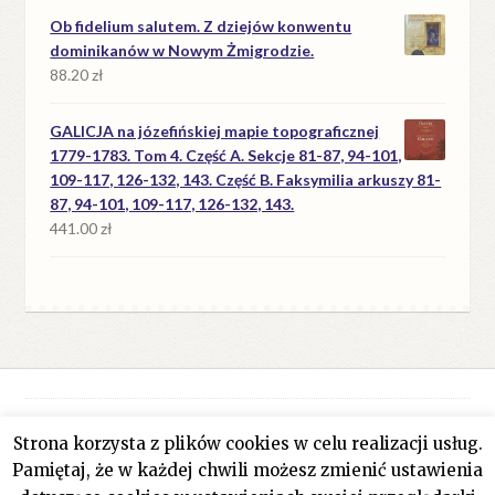
Ob fidelium salutem. Z dziejów konwentu
dominikanów w Nowym Żmigrodzie.
88.20
zł
GALICJA na józefińskiej mapie topograficznej
1779-1783. Tom 4. Część A. Sekcje 81-87, 94-101,
109-117, 126-132, 143. Część B. Faksymilia arkuszy 81-
87, 94-101, 109-117, 126-132, 143.
441.00
zł
Strona korzysta z plików cookies w celu realizacji usług.
© Antykwariat Filar 2026
Pamiętaj, że w każdej chwili możesz zmienić ustawienia
Polityka prywatności
Stworzone z WooCommerce
.