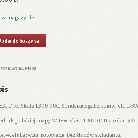
1 w magazynie
ć
Dodaj do koszyka
SK.
la
goria:
Atlas, Mapa
00
.
is
SK. T 53. Skala 1:300 000. Sonderausgabe. /bmw, ok. 1939/
edruk polskiej mapy WIG w skali 1:300 000 z roku 1933.
a wielobarwna, rolowana, bez śladów składania.