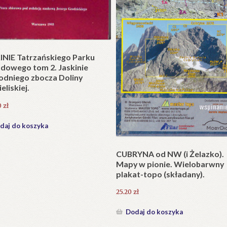
t w wersji składanej.
zł
daj do koszyka
Krzyże litewskie. Kapliczki i k
przydrożne jako dzieło sztuki
ludowej i potrzeba ich ochron
231.00
zł
Dodaj do koszyka