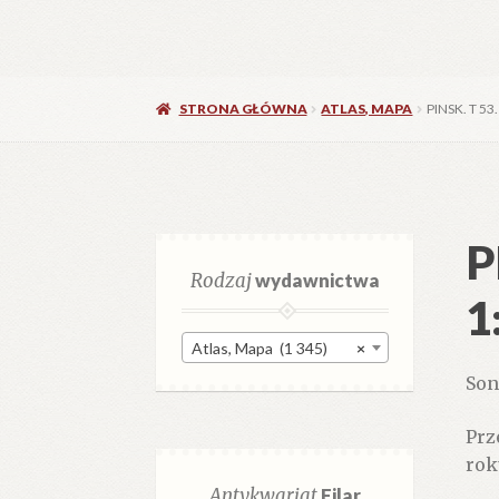
STRONA GŁÓWNA
ATLAS, MAPA
PINSK. T 53
P
Rodzaj
wydawnictwa
1
Atlas, Mapa (1 345)
×
Son
Prz
rok
Antykwariat
Filar