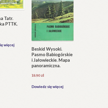
a Tatr.
ska PTTK.
ię więcej
Beskid Wysoki.
Pasmo Babiogórskie
i Jałowieckie. Mapa
panoramiczna.
18.90
zł
Dowiedz się więcej