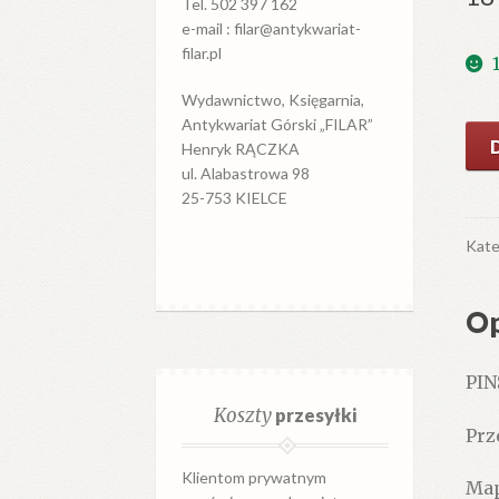
Tel. 502 397 162
e-mail : filar@antykwariat-
filar.pl
Wydawnictwo, Księgarnia,
Antykwariat Górski „FILAR”
iloś
Henryk RĄCZKA
PIN
ul. Alabastrowa 98
T
25-753 KIELCE
53.
Ska
Kate
1:3
000
Op
PIN
Koszty
przesyłki
Prz
Klientom prywatnym
Map