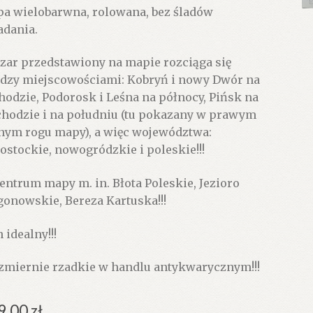
a wielobarwna, rolowana, bez śladów
adania.
zar przedstawiony na mapie rozciąga się
dzy miejscowościami: Kobryń i nowy Dwór na
hodzie, Podorosk i Leśna na północy, Pińsk na
hodzie i na południu (tu pokazany w prawym
nym rogu mapy), a więc województwa:
łostockie, nowogródzkie i poleskie!!!
entrum mapy m. in. Błota Poleskie, Jezioro
onowskie, Bereza Kartuska!!!
 idealny!!!
zmiernie rzadkie w handlu antykwarycznym!!!
9.00
zł