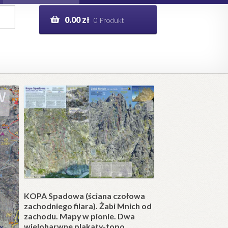
0.00
zł
0 Produkt
g
Help in English