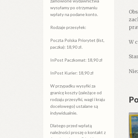
zamówione wydawnictwa
wysyłamy po otrzymaniu
Obs
wpłaty na podane konto.
zac
pra
Rodzaje przesyłek:
Poczta Polska Priorytet (list,
W c
paczka): 18,90 zł.
Stan
InPost Paczkomat: 18,90 zł
Nie
InPost Kurier: 18,90 zł
W przypadku
wysyłki
za
granicę
koszty (zależące od
Po
rodzaju przesyłki, wagi i kraju
docelowego) ustalane są
indywidualnie.
Dlatego przed wpłatą
należności proszę o kontakt z