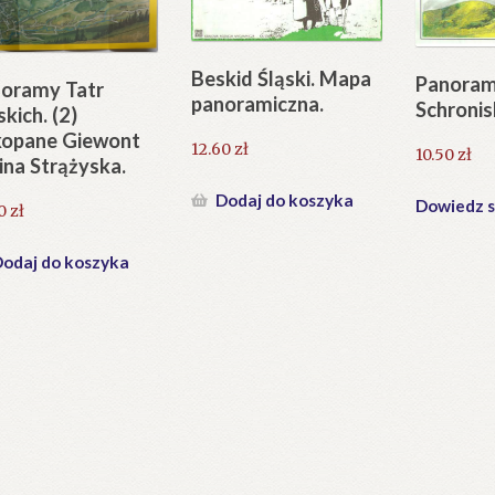
Beskid Śląski. Mapa
Panoram
oramy Tatr
panoramiczna.
Schroni
skich. (2)
opane Giewont
12.60
zł
10.50
zł
ina Strążyska.
Dodaj do koszyka
Dowiedz s
60
zł
odaj do koszyka