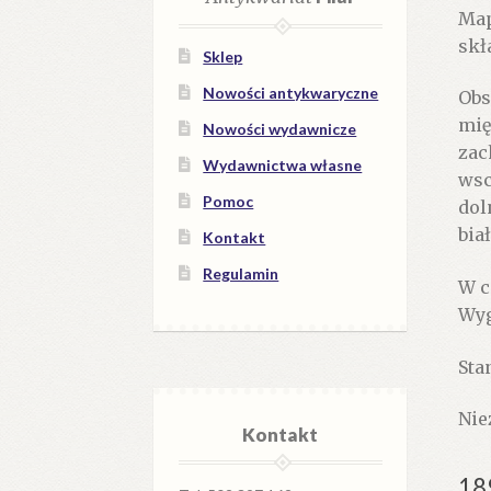
Map
skł
Sklep
Nowości antykwaryczne
Obs
mię
Nowości wydawnicze
zac
Wydawnictwa własne
wsc
Pomoc
dol
bia
Kontakt
Regulamin
W c
Wyg
Stan
Nie
Kontakt
18