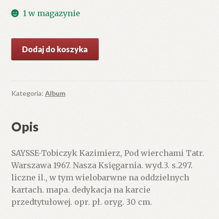
1 w magazynie
ilość
Dodaj do koszyka
Pod
wierchami
Tatr
Kategoria:
Album
Opis
SAYSSE-Tobiczyk Kazimierz, Pod wierchami Tatr.
Warszawa 1967. Nasza Księgarnia. wyd.3. s.297.
liczne il., w tym wielobarwne na oddzielnych
kartach. mapa. dedykacja na karcie
przedtytułowej. opr. pł. oryg. 30 cm.