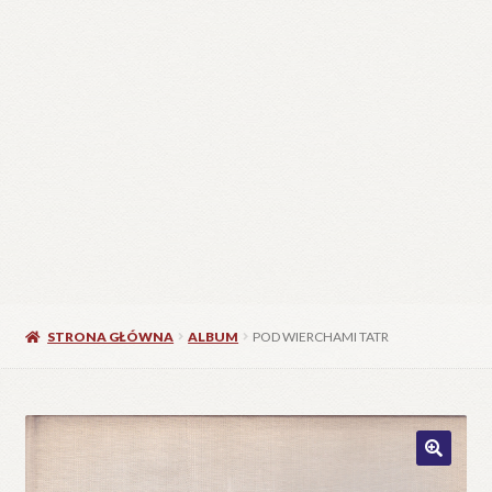
STRONA GŁÓWNA
ALBUM
POD WIERCHAMI TATR
🔍