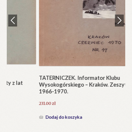
Regulamin
Zamówienie
N
Pi
Blog
12
Help in English
TATERNICZEK. Informator Klubu
Wysokogórskiego – Kraków. Zeszyty z lat
1966-1970.
231.00
zł
Dodaj do koszyka