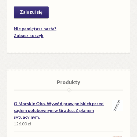
Nie pamiętasz hasła?
Zobacz koszyk
Produkty
O Morskie Oko. Wywód praw polskich przed
sądem polubownym w Gradcu. Z planem
sytuacyjnym.
126.00
zł