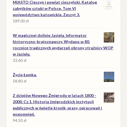
MIASTO Cieszyn i powiat cieszyński. Katalog
zabytków sztuki w Polsce. Tom VI
województwo katowickie. Zeszyt 3.
189.00
zł
W magicznej dolinie Jasiela. Informator
historyczno-krajoznawczy. Wydano w 80.
rocznicę tragicznych wydarzeń obrony strażnicy WOP
w Jasielu.
33.60
zł
Życie Łemka.
58.80
zł
Z dziejów Nowego Żmigrodu w latach 1800 -
2000. Cz.1. Historia żmigrodzkich instytucji
publicznych w świetle kronik, prasy, opracowań i
wspomnień.
94.50
zł