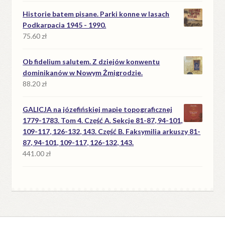
Historie batem pisane. Parki konne w lasach
Podkarpacia 1945 - 1990.
75.60
zł
Ob fidelium salutem. Z dziejów konwentu
dominikanów w Nowym Żmigrodzie.
88.20
zł
GALICJA na józefińskiej mapie topograficznej
1779-1783. Tom 4. Część A. Sekcje 81-87, 94-101,
109-117, 126-132, 143. Część B. Faksymilia arkuszy 81-
87, 94-101, 109-117, 126-132, 143.
441.00
zł