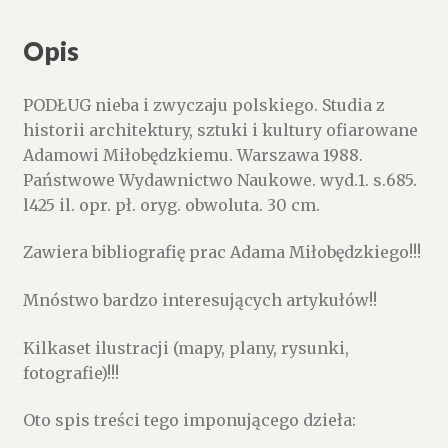
polskiego.
Studia
Opis
z
historii
PODŁUG nieba i zwyczaju polskiego. Studia z
architektury,
historii architektury, sztuki i kultury ofiarowane
sztuki
Adamowi Miłobędzkiemu. Warszawa 1988.
i
Państwowe Wydawnictwo Naukowe. wyd.1. s.685.
kultury
l425 il. opr. pł. oryg. obwoluta. 30 cm.
ofiarowane
Adamowi
Zawiera bibliografię prac Adama Miłobędzkiego!!!
Miłobędzkiemu.
Mnóstwo bardzo interesujących artykułów!!
Kilkaset ilustracji (mapy, plany, rysunki,
fotografie)!!!
Oto spis treści tego imponującego dzieła: