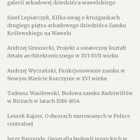
galerii arkadowej dziedzińca wawelskiego
Józef Lepiarczyk, Kilka uwag o krużgankach
drugiego piętra arkadowego dziedzińca Zamku
Królewskiego na Wawelu
Andrzej Gruszecki, Projekt a ostateczny kształt
detalu architektonicznego w XVI-XVII wieku
Andrzej Wyczański, Funkcjonowanie zamku w
Nowym Mieście Korczynie w XVI wieku
Tadeusz Wasilewski, Budowa zamku Radziwiłłów
w Birżach w latach 1586-1654
Leszek Kajzer, O dworach murowanych w Polsce
centralnej
Jerzy Paszenda, Geografia budowli jezuickich w