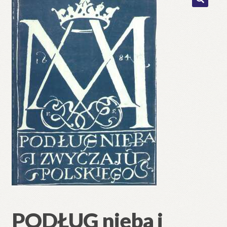
🔍
PODŁUG nieba i