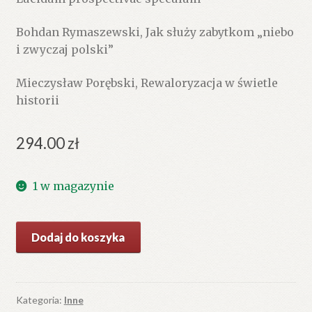
Bohdan Rymaszewski, Jak służy zabytkom „niebo
i zwyczaj polski”
Mieczysław Porębski, Rewaloryzacja w świetle
historii
294.00
zł
1 w magazynie
ilość
Dodaj do koszyka
PODŁUG
nieba
i
zwyczaju
Kategoria:
Inne