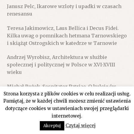
Janusz Pelc, Ikarowe wzloty i upadki w czasach
renesansu
Teresa Jakimowicz, Laus Bellica i Decus Fidei.
Kilka uwag o pomnikach hetmana Tarnowskiego
i skiążąt Ostrogskich w katedrze w Tarnowie
Andrzej Wyrobisz, Architektura w służbie
społecznej i politycznej w Polsce w XVI-XVIII
wieku
Michał Rożek, Sospitator Patriae. O kulcie św.
Strona korzysta z plików cookies w celu realizacji usług.
Kazimierza
Pamiętaj, że w każdej chwili możesz zmienić ustawienia
Jerzy Kłoczowski, Kapituły polskiej prowincji
dotyczące cookies w ustawieniach swojej przeglądarki
dominikanów w XVII wieku
internetowej.
0
Czytaj więcej
Akceptuj
Szukaj:
Szukaj
Stefan K. Kuczyński, Orbis Polonus Szymona