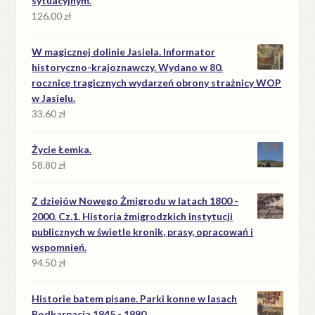
sytuacyjnym.
126.00
zł
W magicznej dolinie Jasiela. Informator
historyczno-krajoznawczy. Wydano w 80.
rocznicę tragicznych wydarzeń obrony strażnicy WOP
w Jasielu.
33.60
zł
Życie Łemka.
58.80
zł
Z dziejów Nowego Żmigrodu w latach 1800 -
2000. Cz.1. Historia żmigrodzkich instytucji
publicznych w świetle kronik, prasy, opracowań i
wspomnień.
94.50
zł
Historie batem pisane. Parki konne w lasach
Podkarpacia 1945 - 1990.