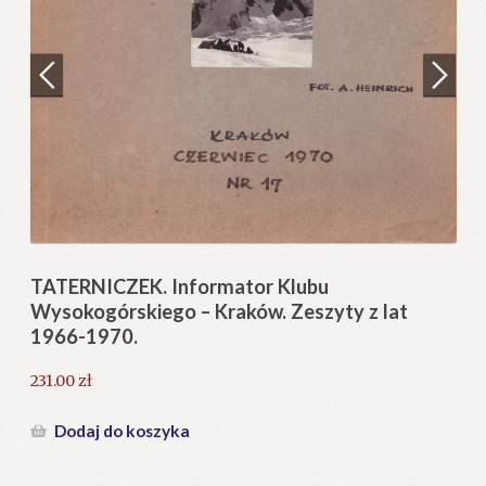
Regulamin
Zamówienie
N
Pi
Blog
12
Help in English
TATERNICZEK. Informator Klubu
Wysokogórskiego – Kraków. Zeszyty z lat
1966-1970.
231.00
zł
Dodaj do koszyka