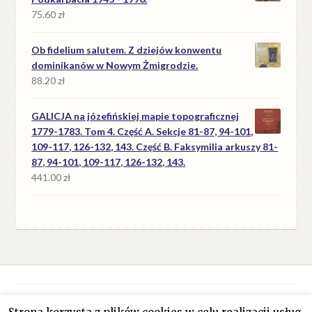
75.60
zł
Ob fidelium salutem. Z dziejów konwentu
dominikanów w Nowym Żmigrodzie.
88.20
zł
GALICJA na józefińskiej mapie topograficznej
1779-1783. Tom 4. Część A. Sekcje 81-87, 94-101,
109-117, 126-132, 143. Część B. Faksymilia arkuszy 81-
87, 94-101, 109-117, 126-132, 143.
441.00
zł