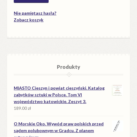
Nie pamiętasz hasła?
Zobacz koszyk
Produkty
MIASTO Cieszyn i powiat cieszyński. Katalog
zabytków sztuki w Polsce. Tom VI
województwo katowickie. Zeszyt 3.
189.00
zł
O Morskie Oko. Wywód praw polskich przed
sądem polubownym w Gradcu. Z planem