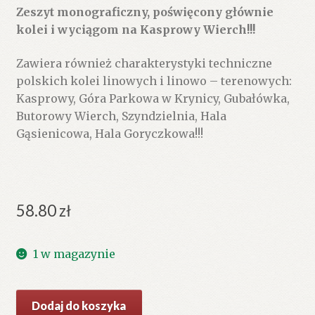
Zeszyt monograficzny, poświęcony głównie
kolei i wyciągom na Kasprowy Wierch!!!
Zawiera również charakterystyki techniczne
polskich kolei linowych i linowo – terenowych:
Kasprowy, Góra Parkowa w Krynicy, Gubałówka,
Butorowy Wierch, Szyndzielnia, Hala
Gąsienicowa, Hala Goryczkowa!!!
58.80
zł
1 w magazynie
ilość
Dodaj do koszyka