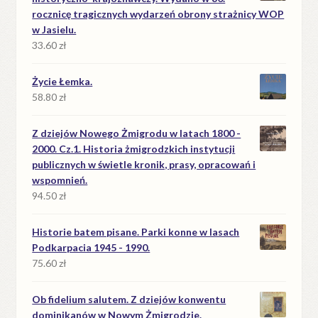
rocznicę tragicznych wydarzeń obrony strażnicy WOP
w Jasielu.
33.60
zł
Życie Łemka.
58.80
zł
Z dziejów Nowego Żmigrodu w latach 1800 -
2000. Cz.1. Historia żmigrodzkich instytucji
publicznych w świetle kronik, prasy, opracowań i
wspomnień.
94.50
zł
Historie batem pisane. Parki konne w lasach
Podkarpacia 1945 - 1990.
75.60
zł
Ob fidelium salutem. Z dziejów konwentu
dominikanów w Nowym Żmigrodzie.