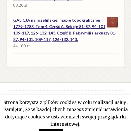
88.20
zł
GALICJA na józefińskiej mapie topograficznej
1779-1783. Tom 4. Część A. Sekcje 81-87, 94-101,
109-117, 126-132, 143. Część B. Faksymilia arkuszy 81-
87, 94-101, 109-117, 126-132, 143.
441.00
zł
Strona korzysta z plików cookies w celu realizacji usług.
© Antykwariat Filar 2026
Pamiętaj, że w każdej chwili możesz zmienić ustawienia
Polityka prywatności
Stworzone z WooCommerce
.
dotyczące cookies w ustawieniach swojej przeglądarki
internetowej.
0