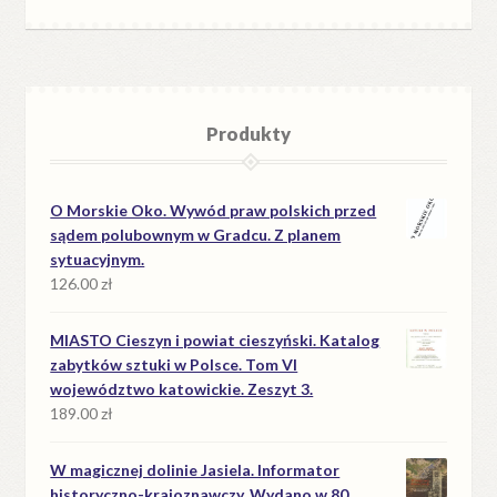
Produkty
O Morskie Oko. Wywód praw polskich przed
sądem polubownym w Gradcu. Z planem
sytuacyjnym.
126.00
zł
MIASTO Cieszyn i powiat cieszyński. Katalog
zabytków sztuki w Polsce. Tom VI
województwo katowickie. Zeszyt 3.
189.00
zł
W magicznej dolinie Jasiela. Informator
historyczno-krajoznawczy. Wydano w 80.