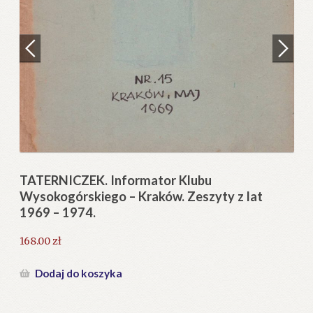
Regulamin
Zamówienie
N
Pi
Blog
12
Help in English
TATERNICZEK. Informator Klubu
Wysokogórskiego – Kraków. Zeszyty z lat
1966-1970.
231.00
zł
Dodaj do koszyka