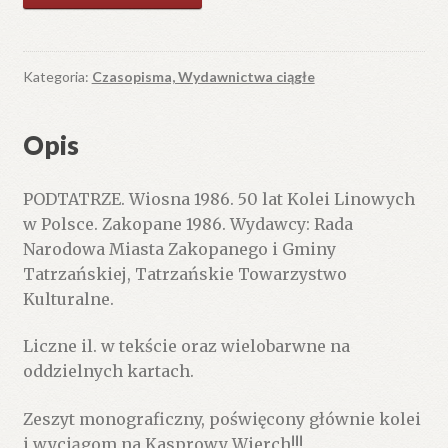
PODTATRZE.
Wiosna
1986.
50
Kategoria:
Czasopisma, Wydawnictwa ciągłe
lat
Kolei
Opis
Linowych
w
PODTATRZE. Wiosna 1986. 50 lat Kolei Linowych
Polsce.
w Polsce. Zakopane 1986. Wydawcy: Rada
Narodowa Miasta Zakopanego i Gminy
Tatrzańskiej, Tatrzańskie Towarzystwo
Kulturalne.
Liczne il. w tekście oraz wielobarwne na
oddzielnych kartach.
Zeszyt monograficzny, poświęcony głównie kolei
i wyciągom na Kasprowy Wierch!!!