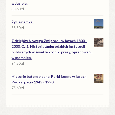
w Jasielu.
33.60
zł
Życie Łemka.
58.80
zł
Z dziejów Nowego Żmigrodu w latach 1800 -
2000. Cz.1. Historia żmigrodzkich instytucji
publicznych w świetle kronik, prasy, opracowań i
wspomnień.
94.50
zł
Historie batem pisane. Parki konne w lasach
Podkarpacia 1945 - 1990.
75.60
zł