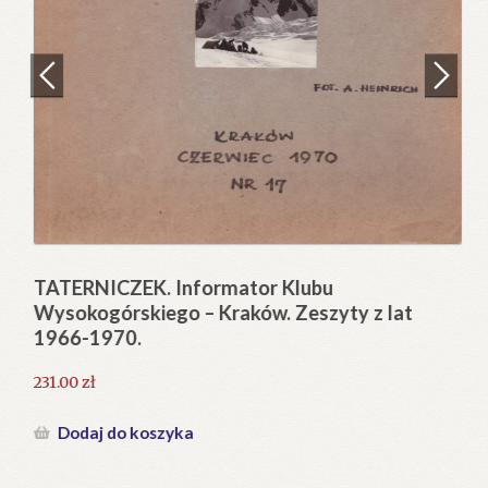
Regulamin
Zamówienie
N
Pi
Blog
12
Help in English
TATERNICZEK. Informator Klubu
Wysokogórskiego – Kraków. Zeszyty z lat
1966-1970.
231.00
zł
Dodaj do koszyka