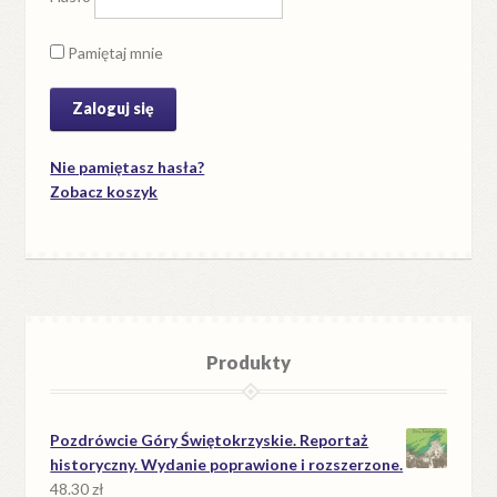
Pamiętaj mnie
Nie pamiętasz hasła?
Zobacz koszyk
Produkty
Pozdrówcie Góry Świętokrzyskie. Reportaż
historyczny. Wydanie poprawione i rozszerzone.
48.30
zł