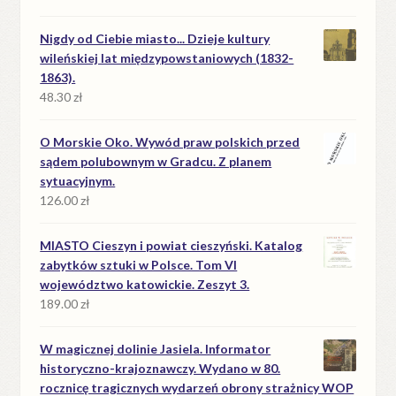
Nigdy od Ciebie miasto... Dzieje kultury
wileńskiej lat międzypowstaniowych (1832-
1863).
48.30
zł
O Morskie Oko. Wywód praw polskich przed
sądem polubownym w Gradcu. Z planem
sytuacyjnym.
126.00
zł
MIASTO Cieszyn i powiat cieszyński. Katalog
zabytków sztuki w Polsce. Tom VI
województwo katowickie. Zeszyt 3.
189.00
zł
W magicznej dolinie Jasiela. Informator
historyczno-krajoznawczy. Wydano w 80.
rocznicę tragicznych wydarzeń obrony strażnicy WOP