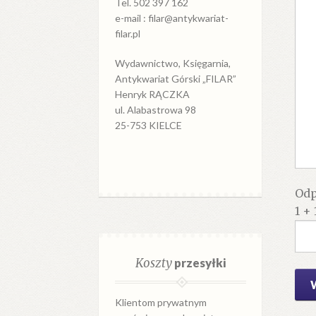
Tel. 502 397 162
e-mail : filar@antykwariat-
filar.pl
Wydawnictwo, Księgarnia,
Antykwariat Górski „FILAR”
Henryk RĄCZKA
ul. Alabastrowa 98
25-753 KIELCE
Odp
1 + 
Koszty
przesyłki
Klientom prywatnym