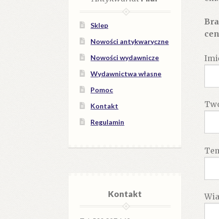
Bra
Sklep
cen
Nowości antykwaryczne
Imi
Nowości wydawnicze
Wydawnictwa własne
Pomoc
Twó
Kontakt
Regulamin
Te
Kontakt
Wi