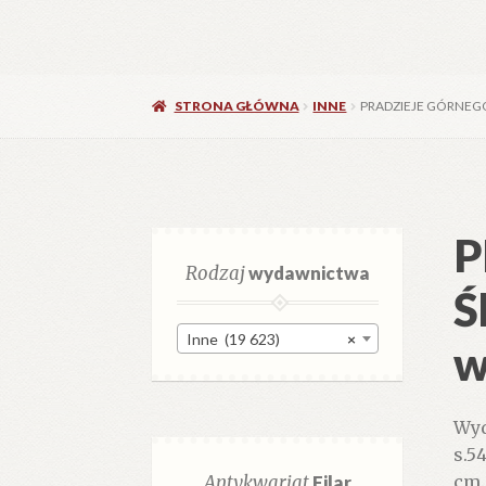
STRONA GŁÓWNA
INNE
PRADZIEJE GÓRNEG
P
Rodzaj
wydawnictwa
Ś
Inne (19 623)
×
w
Wyd
s.54
Antykwariat
Filar
cm.