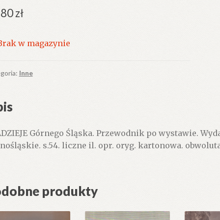
.80
zł
Brak w magazynie
goria:
Inne
is
DZIEJE Górnego Śląska. Przewodnik po wystawie. Wyda
nośląskie. s.54. liczne il. opr. oryg. kartonowa. obwolut
dobne produkty