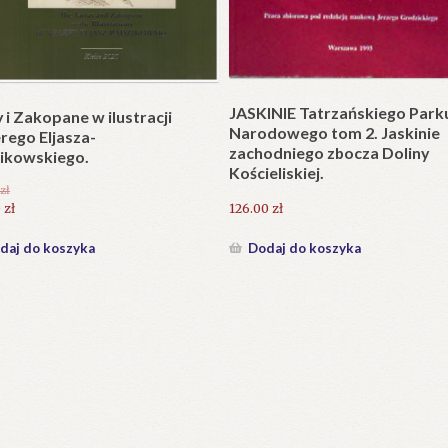
Plakat w wersji składanej.
plet składany). Wydanie
.
25.20
zł
zł
Dodaj do koszyka
daj do koszyka