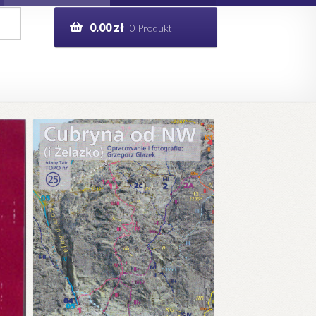
0.00
zł
0 Produkt
g
Help in English
ie
opo.