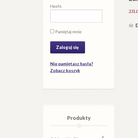
Hasło
231.
D
Pamiętaj mnie
Nie pamiętasz hasła?
Zobacz koszyk
Produkty