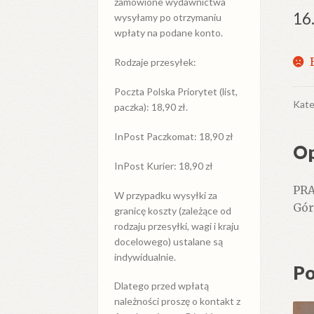
zamówione wydawnictwa
16
wysyłamy po otrzymaniu
wpłaty na podane konto.
Rodzaje przesyłek:
Poczta Polska Priorytet (list,
Kate
paczka): 18,90 zł.
InPost Paczkomat: 18,90 zł
Op
InPost Kurier: 18,90 zł
PRA
W przypadku
wysyłki
za
Gór
granicę
koszty (zależące od
rodzaju przesyłki, wagi i kraju
docelowego) ustalane są
indywidualnie.
Po
Dlatego przed wpłatą
należności proszę o kontakt z