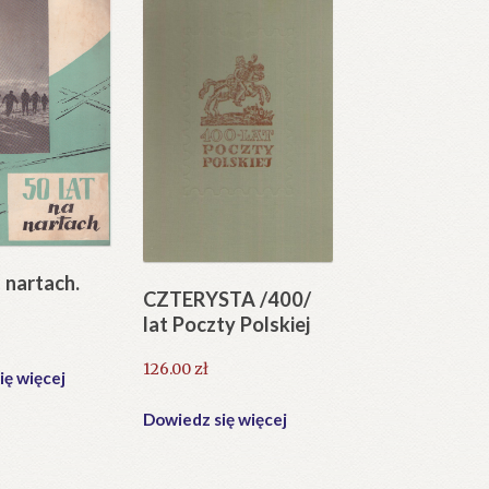
a nartach.
CZTERYSTA /400/
lat Poczty Polskiej
126.00
zł
ię więcej
Dowiedz się więcej