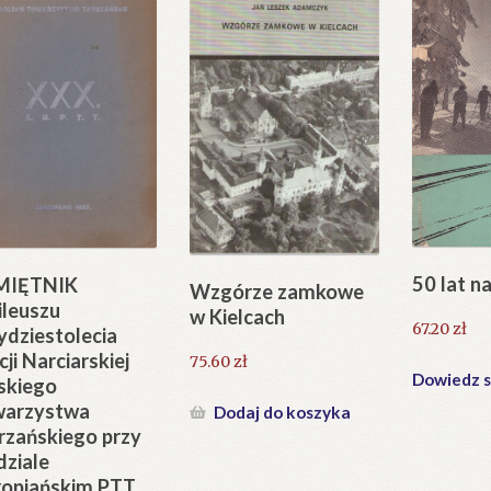
50 lat n
MIĘTNIK
Wzgórze zamkowe
ileuszu
w Kielcach
67.20
zł
ydziestolecia
cji Narciarskiej
75.60
zł
Dowiedz s
skiego
warzystwa
Dodaj do koszyka
rzańskiego przy
ziale
opiańskim PTT.