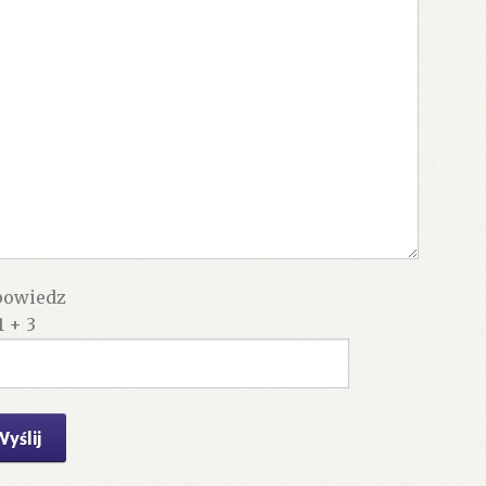
owiedz
1 + 3