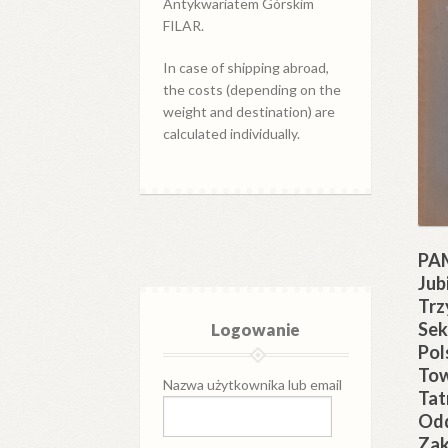
Antykwariatem Górskim
FILAR.
In case of shipping abroad,
the costs (depending on the
weight and destination) are
calculated individually.
PA
Jub
Trz
Sek
Logowanie
Pol
To
Nazwa użytkownika lub email
Tat
Odd
Zak