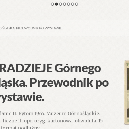
O ŚLĄSKA. PRZEWODNIK PO WYSTAWIE.
RADZIEJE Górnego
ląska. Przewodnik po
ystawie.
anie II. Bytom 1965. Muzeum Górnośląskie.
. liczne il. opr. oryg. kartonowa. obwoluta. 15
 format podłużny.