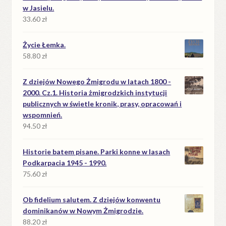
w Jasielu.
33.60
zł
Życie Łemka.
58.80
zł
Z dziejów Nowego Żmigrodu w latach 1800 -
2000. Cz.1. Historia żmigrodzkich instytucji
publicznych w świetle kronik, prasy, opracowań i
wspomnień.
94.50
zł
Historie batem pisane. Parki konne w lasach
Podkarpacia 1945 - 1990.
75.60
zł
Ob fidelium salutem. Z dziejów konwentu
dominikanów w Nowym Żmigrodzie.
88.20
zł