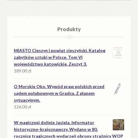
Produkty
MIASTO Cieszyn i powiat cieszyński. Katalog
zabytków sztuki w Polsce. Tom VI
województwo katowickie. Zeszyt 3.
189.00
zł
O Morskie Oko. Wywód praw polskich przed
sądem polubownym w Gradcu. Z planem
sytuacyjnym.
126.00
zł
W magicznej dolinie Jasiela. Informator
historyczno-krajoznawczy. Wydano w 80.
rocznicę tragicznych wydarzeń obrony strażnicy WOP