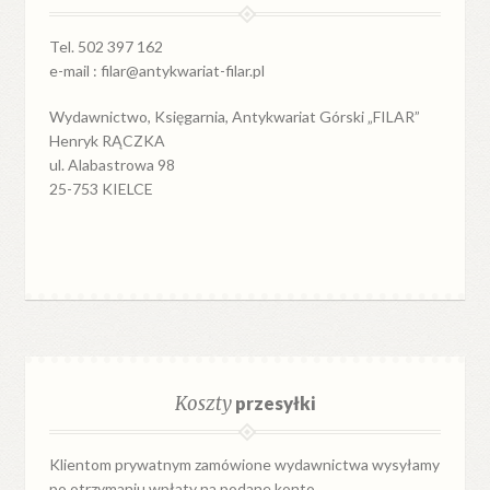
Tel. 502 397 162
e-mail : filar@antykwariat-filar.pl
Wydawnictwo, Księgarnia, Antykwariat Górski „FILAR”
Henryk RĄCZKA
ul. Alabastrowa 98
25-753 KIELCE
Koszty
przesyłki
Klientom prywatnym zamówione wydawnictwa wysyłamy
po otrzymaniu wpłaty na podane konto.