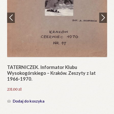
Regulamin
Zamówienie
N
Pi
Blog
12
Help in English
TATERNICZEK. Informator Klubu
Wysokogórskiego – Kraków. Zeszyty z lat
1966-1970.
231.00
zł
Dodaj do koszyka