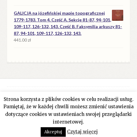
GALICJA na józefińskiej mapie topograficznej
1779-1783. Tom 4. Część A. Sekcje 81-87, 94-101,
109-117, 126-132, 143. Część B. Faksymilia arkuszy 81-
87, 94-101, 109-117, 126-132, 143.
441.00
zł
Strona korzysta z plików cookies w celu realizacji usług.
© Antykwariat Filar 2026
Pamiętaj, że w każdej chwili możesz zmienić ustawienia
Polityka prywatności
Stworzone z WooCommerce
.
dotyczące cookies w ustawieniach swojej przeglądarki
internetowej.
0
Czytaj więcej
Akceptuj
Szukaj:
Szukaj