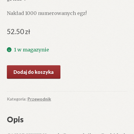
Nakład 1000 numerowanych egz!
52.50
zł
1 w magazynie
ilość
Dodaj do koszyka
Przewodnik
po
Beskidach
Wschodnich.
Kategoria:
Przewodnik
Tom
pierwszy
Opis
część
I.