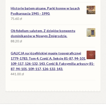
Historie batem pisane. Parki konne w lasach
Podkarpacia 1945 - 1990.
75.60
zł
Ob fidelium salutem. Z dziejów konwentu
dominikanów w Nowym Żmigrodzie.
88.20
zł
GALICJA na józefińskiej mapie topograficznej
1779-1783. Tom 4. Część A. Sekcje 81-87, 94-101,
109-117, 126-132, 143. Część B. Faksymilia arkuszy 81-
87, 94-101, 109-117, 126-132, 143.
441.00
zł