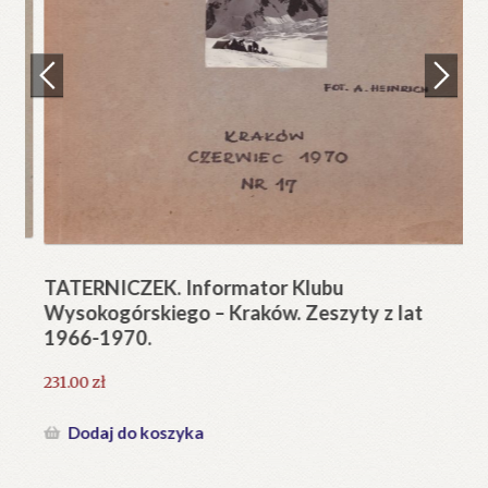
Regulamin
Zamówienie
N
Pi
Blog
12
Help in English
TATERNICZEK. Informator Klubu
Wysokogórskiego – Kraków. Zeszyty z lat
1966-1970.
231.00
zł
Dodaj do koszyka