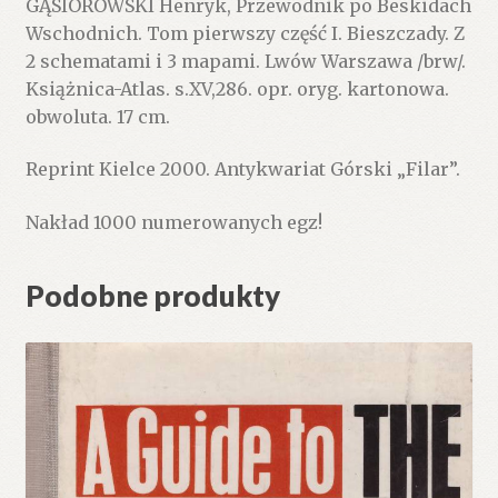
GĄSIOROWSKI Henryk, Przewodnik po Beskidach
Bieszczady.
Wschodnich. Tom pierwszy część I. Bieszczady. Z
Z
2 schematami i 3 mapami. Lwów Warszawa /brw/.
2
Książnica-Atlas. s.XV,286. opr. oryg. kartonowa.
schematami
obwoluta. 17 cm.
i
3
Reprint Kielce 2000. Antykwariat Górski „Filar”.
mapami.
Nakład 1000 numerowanych egz!
Podobne produkty