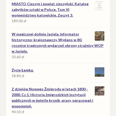
MIASTO Cieszyn i powiat cieszyński. Katalog
zabytków sztuki w Polsce. Tom VI
województwo katowickie. Zeszyt 3.
189.00
zł
W magicznej dolinie Jasiela. Informator
historyczno-krajoznawczy. Wydano w 80.
rocznicę tragicznych wydarzeń obrony strażnicy WOP
w Jasielu.
33.60
zł
Życie Łemka.
58.80
zł
Z dziejów Nowego Żmigrodu w latach 1800 -
2000. Cz.1. Historia żmigrodzkich instytucji
publicznych w świetle kronik, prasy, opracowań i
wspomnień.
94.50
zł