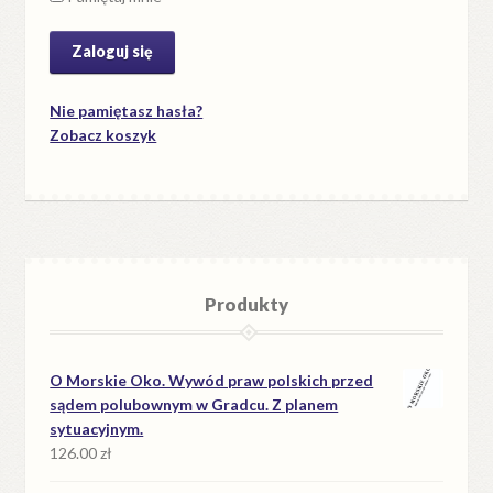
Nie pamiętasz hasła?
Zobacz koszyk
Produkty
O Morskie Oko. Wywód praw polskich przed
sądem polubownym w Gradcu. Z planem
sytuacyjnym.
126.00
zł