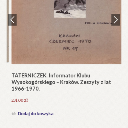
Regulamin
Zamówienie
N
Pi
Blog
12
Help in English
TATERNICZEK. Informator Klubu
Wysokogórskiego – Kraków. Zeszyty z lat
1966-1970.
231.00
zł
Dodaj do koszyka