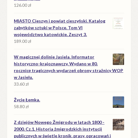
126.00
zł
MIASTO Cieszyn i powiat cieszyński. Katalog
zabytków sztuki w Polsce. Tom VI
województwo katowickie. Zeszyt 3.
189.00
zł
W magicznej dolinie Jasiela. Informator
historyczno-krajoznawczy. Wydano w 80.
rocznicę tragicznych wydarzeń obrony strażnicy WOP
w Jasielu.
33.60
zł
Życie Łemka.
58.80
zł
Z dziejów Nowego Żmigrodu w latach 1800 -
2000. Cz.1. Historia żmigrodzkich instytucji
publicznych w świetle kronik, prasy, opracowań i