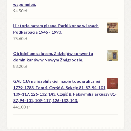
wspomnień.
94.50
zł
Historie batem pisane. Parki konne w lasach
Podkarpacia 1945 - 1990.
75.60
zł
Ob fidelium salutem. Z dziejów konwentu
dominikanów w Nowym Żmigrodzie.
88.20
zł
GALICJA na józefińskiej mapie topograficznej
1779-1783. Tom 4. Część A. Sekcje 81-87, 94-101,
109-117, 126-132, 143. Część B. Faksymilia arkuszy 81-
87, 94-101, 109-117, 126-132, 143.
441.00
zł