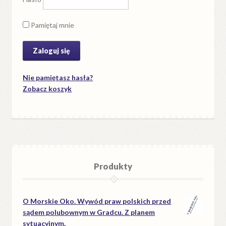
Pamiętaj mnie
Nie pamiętasz hasła?
Zobacz koszyk
Produkty
O Morskie Oko. Wywód praw polskich przed
sądem polubownym w Gradcu. Z planem
sytuacyjnym.