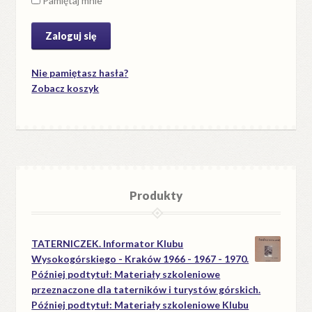
Pamiętaj mnie
Nie pamiętasz hasła?
Zobacz koszyk
Produkty
TATERNICZEK. Informator Klubu
Wysokogórskiego - Kraków 1966 - 1967 - 1970.
Później podtytuł: Materiały szkoleniowe
przeznaczone dla taterników i turystów górskich.
Później podtytuł: Materiały szkoleniowe Klubu