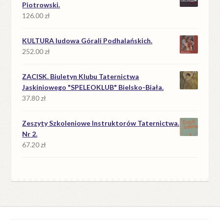
Piotrowski.
126.00
zł
KULTURA ludowa Górali Podhalańskich.
252.00
zł
ZACISK. Biuletyn Klubu Taternictwa
Jaskiniowego "SPELEOKLUB" Bielsko-Biała.
37.80
zł
Zeszyty Szkoleniowe Instruktorów Taternictwa.
Nr 2.
67.20
zł