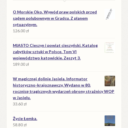
O Morskie Oko. Wywód praw polskich przed
sądem polubownym w Gradcu. Z planem
sytuacyjnym.
126.00
zł
MIASTO Cieszyn i powiat cieszyński. Katalog
zabytków sztuki w Polsce. Tom VI
województwo katowickie. Zeszyt 3.
189.00
zł
W magicznej dolinie Jasiela. Informator
historyczno-krajoznawczy. Wydano w 80.
rocznicę tragicznych wydarzeń obrony strażnicy WOP
w Jasielu.
33.60
zł
Życie Łemka.
58.80
zł