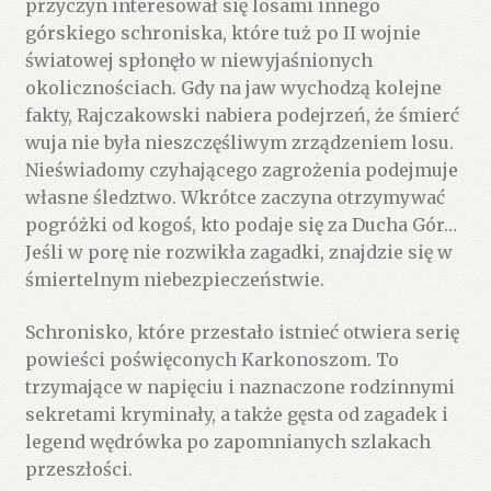
przyczyn interesował się losami innego
górskiego schroniska, które tuż po II wojnie
światowej spłonęło w niewyjaśnionych
okolicznościach. Gdy na jaw wychodzą kolejne
fakty, Rajczakowski nabiera podejrzeń, że śmierć
wuja nie była nieszczęśliwym zrządzeniem losu.
Nieświadomy czyhającego zagrożenia podejmuje
własne śledztwo. Wkrótce zaczyna otrzymywać
pogróżki od kogoś, kto podaje się za Ducha Gór…
Jeśli w porę nie rozwikła zagadki, znajdzie się w
śmiertelnym niebezpieczeństwie.
Schronisko, które przestało istnieć otwiera serię
powieści poświęconych Karkonoszom. To
trzymające w napięciu i naznaczone rodzinnymi
sekretami kryminały, a także gęsta od zagadek i
legend wędrówka po zapomnianych szlakach
przeszłości.