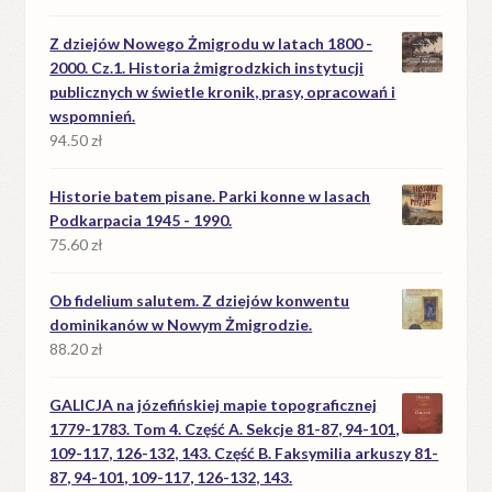
Z dziejów Nowego Żmigrodu w latach 1800 -
2000. Cz.1. Historia żmigrodzkich instytucji
publicznych w świetle kronik, prasy, opracowań i
wspomnień.
94.50
zł
Historie batem pisane. Parki konne w lasach
Podkarpacia 1945 - 1990.
75.60
zł
Ob fidelium salutem. Z dziejów konwentu
dominikanów w Nowym Żmigrodzie.
88.20
zł
GALICJA na józefińskiej mapie topograficznej
1779-1783. Tom 4. Część A. Sekcje 81-87, 94-101,
109-117, 126-132, 143. Część B. Faksymilia arkuszy 81-
87, 94-101, 109-117, 126-132, 143.