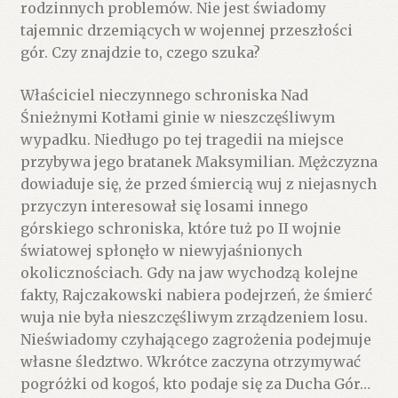
rodzinnych problemów. Nie jest świadomy
tajemnic drzemiących w wojennej przeszłości
gór. Czy znajdzie to, czego szuka?
Właściciel nieczynnego schroniska Nad
Śnieżnymi Kotłami ginie w nieszczęśliwym
wypadku. Niedługo po tej tragedii na miejsce
przybywa jego bratanek Maksymilian. Mężczyzna
dowiaduje się, że przed śmiercią wuj z niejasnych
przyczyn interesował się losami innego
górskiego schroniska, które tuż po II wojnie
światowej spłonęło w niewyjaśnionych
okolicznościach. Gdy na jaw wychodzą kolejne
fakty, Rajczakowski nabiera podejrzeń, że śmierć
wuja nie była nieszczęśliwym zrządzeniem losu.
Nieświadomy czyhającego zagrożenia podejmuje
własne śledztwo. Wkrótce zaczyna otrzymywać
pogróżki od kogoś, kto podaje się za Ducha Gór…