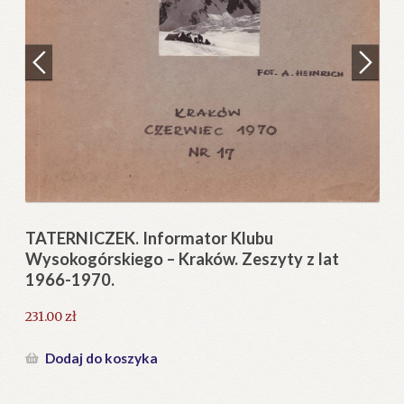
Regulamin
Zamówienie
N
Pi
Blog
12
Help in English
TATERNICZEK. Informator Klubu
Wysokogórskiego – Kraków. Zeszyty z lat
1966-1970.
231.00
zł
Dodaj do koszyka