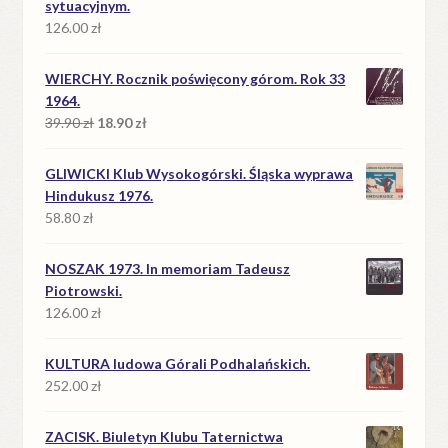
sytuacyjnym.
126.00
zł
WIERCHY. Rocznik poświęcony górom. Rok 33
1964.
Pierwotna
Aktualna
39.90
zł
18.90
zł
cena
cena
wynosiła:
wynosi:
GLIWICKI Klub Wysokogórski. Śląska wyprawa
39.90 zł.
18.90 zł.
Hindukusz 1976.
58.80
zł
NOSZAK 1973. In memoriam Tadeusz
Piotrowski.
126.00
zł
KULTURA ludowa Górali Podhalańskich.
252.00
zł
ZACISK. Biuletyn Klubu Taternictwa