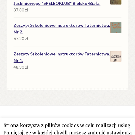
Jaskiniowego "SPELEOKLUB" Bielsko-Biała.
37.80
zł
Zeszyty Szkoleniowe Instruktorów Taternictwa.
Nr 2.
67.20
zł
Zeszyty Szkoleniowe Instruktorów Taternictwa.
Nr 1.
48.30
zł
Strona korzysta z plików cookies w celu realizacji usług.
© Antykwariat Filar 2026
Pamiętaj, że w każdej chwili możesz zmienić ustawienia
Polityka prywatności
Stworzone z WooCommerce
.