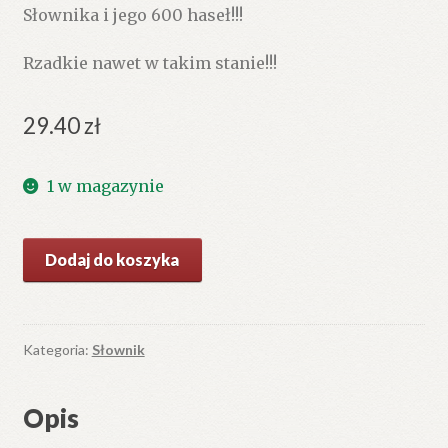
Słownika i jego 600 haseł!!!
Rzadkie nawet w takim stanie!!!
29.40
zł
1 w magazynie
ilość
Dodaj do koszyka
SŁOWNICZEK
obrazkowy
angielski.
Mała
Kategoria:
Słownik
mozaika.
Opis