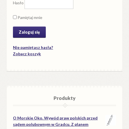
Hasło
Pamiętaj mnie
Nie pamiętasz hasła?
Zobacz koszyk
Produkty
O Morskie Oko. Wywód praw polskich przed
sądem polubownym w Gradcu. Z planem