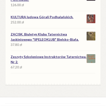
126.00
zł
KULTURA ludowa Górali Podhalańskich.
252.00
zł
ZACISK. Biuletyn Klubu Taternictwa
Jaskiniowego "SPELEOKLUB" Bielsko-Biała.
37.80
zł
Zeszyty Szkoleniowe Instruktorów Taternictwa.
Nr 2.
67.20
zł