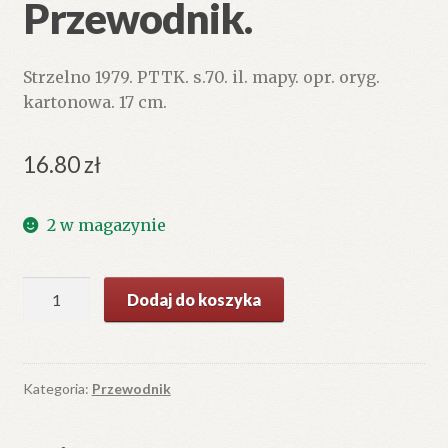
Przewodnik.
Strzelno 1979. PTTK. s.70. il. mapy. opr. oryg.
kartonowa. 17 cm.
16.80
zł
2 w magazynie
ilość
Dodaj do koszyka
Strzelno
i
okolice.
Przewodnik.
Kategoria:
Przewodnik