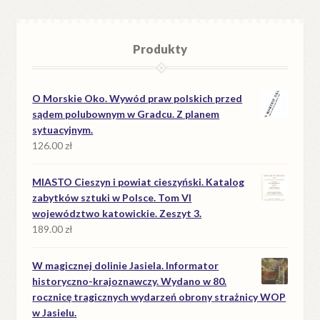
Produkty
O Morskie Oko. Wywód praw polskich przed
sądem polubownym w Gradcu. Z planem
sytuacyjnym.
126.00
zł
MIASTO Cieszyn i powiat cieszyński. Katalog
zabytków sztuki w Polsce. Tom VI
województwo katowickie. Zeszyt 3.
189.00
zł
W magicznej dolinie Jasiela. Informator
historyczno-krajoznawczy. Wydano w 80.
rocznicę tragicznych wydarzeń obrony strażnicy WOP
w Jasielu.