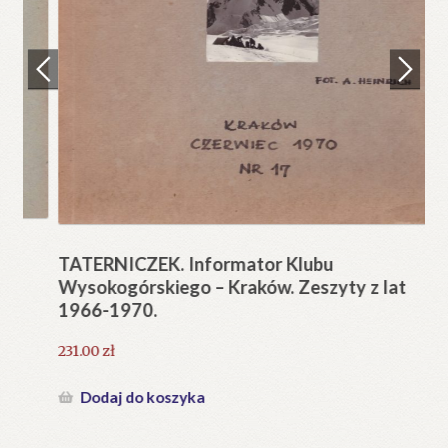
Regulamin
Zamówienie
N
Pi
Blog
12
Help in English
TATERNICZEK. Informator Klubu
Wysokogórskiego – Kraków. Zeszyty z lat
1966-1970.
231.00
zł
Dodaj do koszyka