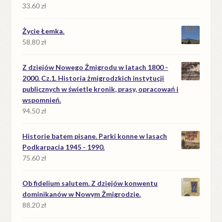
33.60
zł
Życie Łemka.
58.80
zł
Z dziejów Nowego Żmigrodu w latach 1800 -
2000. Cz.1. Historia żmigrodzkich instytucji
publicznych w świetle kronik, prasy, opracowań i
wspomnień.
94.50
zł
Historie batem pisane. Parki konne w lasach
Podkarpacia 1945 - 1990.
75.60
zł
Ob fidelium salutem. Z dziejów konwentu
dominikanów w Nowym Żmigrodzie.
88.20
zł