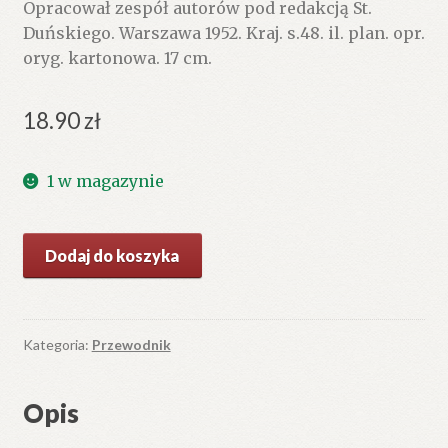
Opracował zespół autorów pod redakcją St.
Duńskiego. Warszawa 1952. Kraj. s.48. il. plan. opr.
oryg. kartonowa. 17 cm.
18.90
zł
1 w magazynie
ilość
Dodaj do koszyka
TORUŃ
i
jego
zabytki.
Kategoria:
Przewodnik
Opis