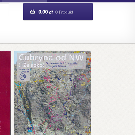
0.00
zł
0 Produkt
g
Help in English
ie
opo.