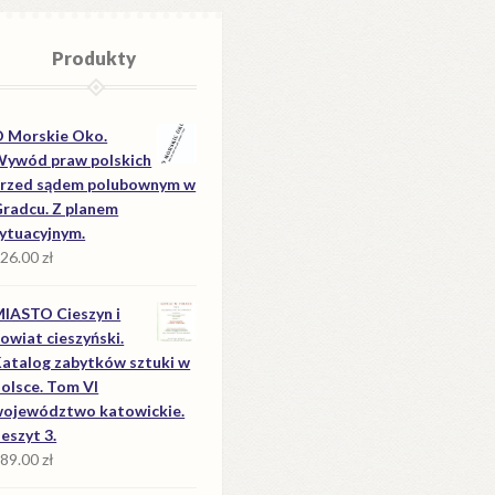
Produkty
 Morskie Oko.
ywód praw polskich
rzed sądem polubownym w
radcu. Z planem
ytuacyjnym.
26.00
zł
IASTO Cieszyn i
owiat cieszyński.
atalog zabytków sztuki w
olsce. Tom VI
ojewództwo katowickie.
eszyt 3.
89.00
zł