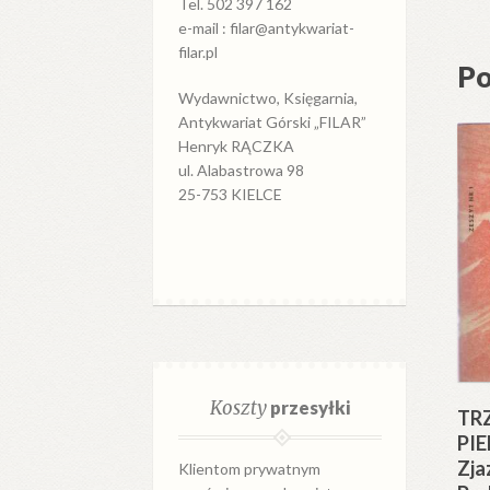
Tel. 502 397 162
e-mail : filar@antykwariat-
filar.pl
Po
Wydawnictwo, Księgarnia,
Antykwariat Górski „FILAR”
Henryk RĄCZKA
ul. Alabastrowa 98
25-753 KIELCE
Koszty
przesyłki
TR
PIE
Zja
Klientom prywatnym