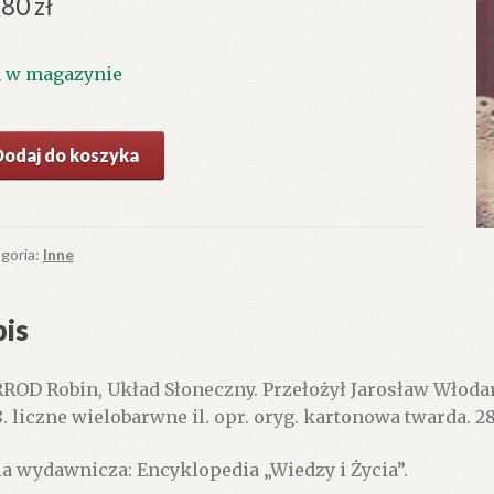
.80
zł
1 w magazynie
ć
Dodaj do koszyka
ad
neczny.
goria:
Inne
is
ROD Robin, Układ Słoneczny. Przełożył Jarosław Włodarc
8. liczne wielobarwne il. opr. oryg. kartonowa twarda. 2
ia wydawnicza: Encyklopedia „Wiedzy i Życia”.