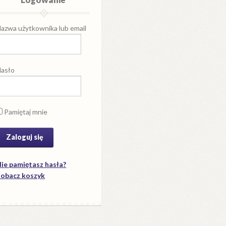
azwa użytkownika lub email
asło
Pamiętaj mnie
ie pamiętasz hasła?
obacz koszyk