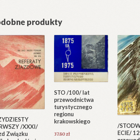
dobne produkty
STO /100/ lat
przewodnictwa
turystycznego
regionu
ZYDZIESTY
krakowskiego
/STODW
RWSZY /XXXI/
ECIE/ 12
zd Związku
37.80
zł
przewod