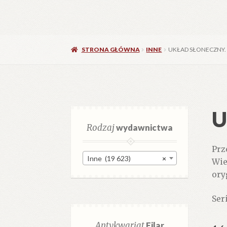
STRONA GŁÓWNA
INNE
UKŁAD SŁONECZNY.
U
Rodzaj
wydawnictwa
Prz
Inne (19 623)
×
Wie
ory
Ser
Antykwariat
Filar