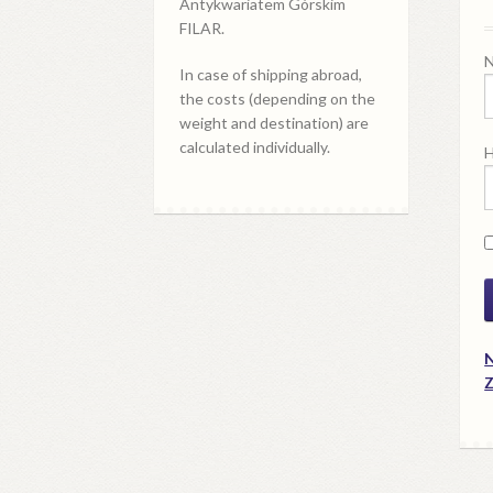
Antykwariatem Górskim
FILAR.
N
In case of shipping abroad,
the costs (depending on the
weight and destination) are
calculated individually.
H
N
Z