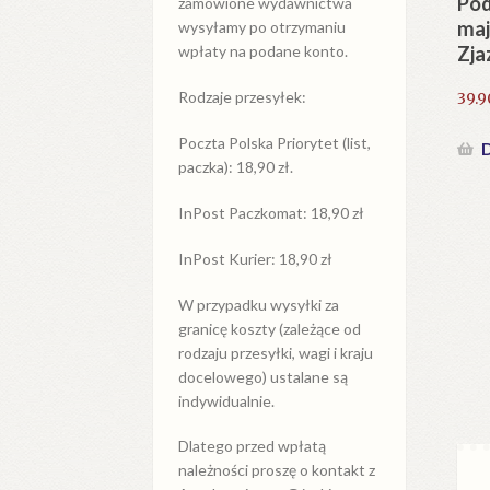
Pod
zamówione wydawnictwa
maj
wysyłamy po otrzymaniu
Zja
wpłaty na podane konto.
Rodzaje przesyłek:
39.
Poczta Polska Priorytet (list,
D
paczka): 18,90 zł.
InPost Paczkomat: 18,90 zł
InPost Kurier: 18,90 zł
W przypadku
wysyłki
za
granicę
koszty (zależące od
rodzaju przesyłki, wagi i kraju
docelowego) ustalane są
indywidualnie.
Dlatego przed wpłatą
należności proszę o kontakt z