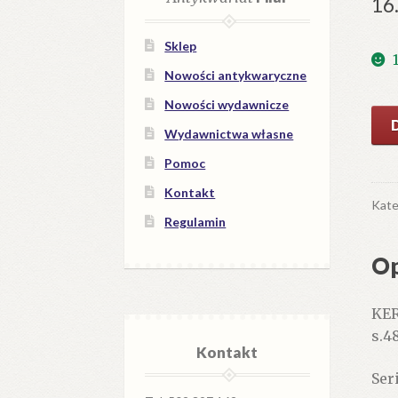
16
Sklep
Nowości antykwaryczne
Nowości wydawnicze
iloś
Wydawnictwa własne
Ukł
Sło
Pomoc
Kontakt
Kate
Regulamin
Op
KER
s.4
Kontakt
Ser