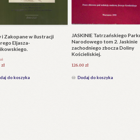
Plakat w wersji składanej.
plet składany). Wydanie
.
25.20
zł
zł
Dodaj do koszyka
daj do koszyka