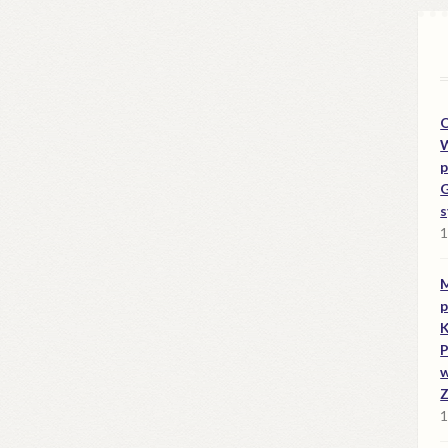
O
W
p
G
s
1
M
p
K
P
w
Z
1