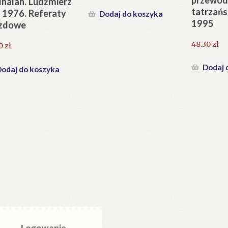
halan. Ludźmierz
tatrzań
 1976. Referaty
Dodaj do koszyka
1995
zdowe
48.30
zł
90
zł
Dodaj 
odaj do koszyka
Logowanie