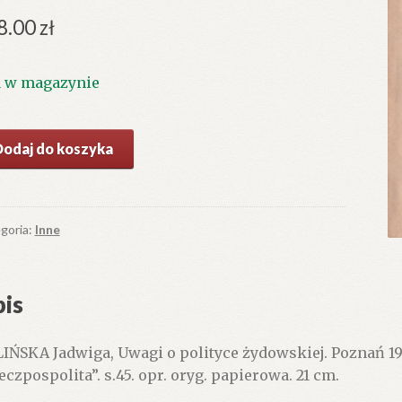
8.00
zł
1 w magazynie
ć
Dodaj do koszyka
gi
ityce
owskiej.
goria:
Inne
is
IŃSKA Jadwiga, Uwagi o polityce żydowskiej. Poznań 1
eczpospolita”. s.45. opr. oryg. papierowa. 21 cm.