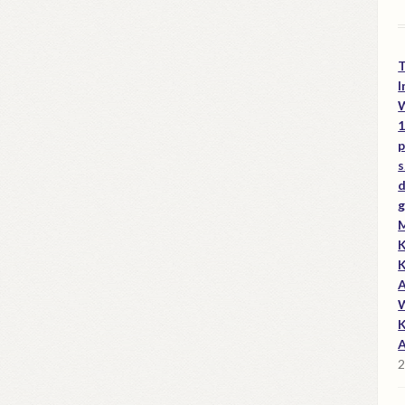
I
W
1
p
s
d
g
M
K
K
A
W
K
A
2