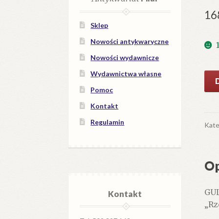
16
Sklep
Nowości antykwaryczne
Nowości wydawnicze
Wydawnictwa własne
iloś
Uwa
Pomoc
o
Kontakt
pol
Regulamin
żyd
Kate
Op
GUL
Kontakt
„Rz