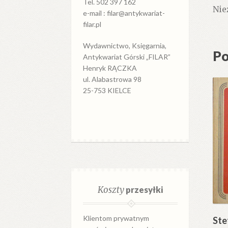
Tel. 502 397 162
Nie
e-mail : filar@antykwariat-
filar.pl
Wydawnictwo, Księgarnia,
Po
Antykwariat Górski „FILAR”
Henryk RĄCZKA
ul. Alabastrowa 98
25-753 KIELCE
Koszty
przesyłki
Klientom prywatnym
Ste