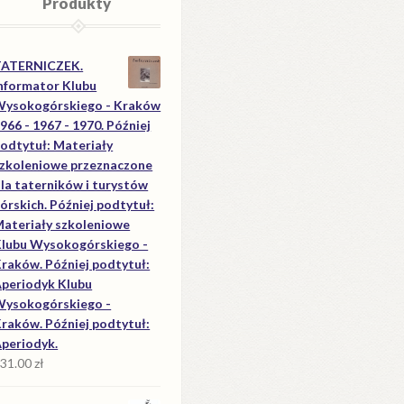
Produkty
TATERNICZEK.
nformator Klubu
ysokogórskiego - Kraków
966 - 1967 - 1970. Później
odtytuł: Materiały
zkoleniowe przeznaczone
la taterników i turystów
órskich. Później podtytuł:
ateriały szkoleniowe
lubu Wysokogórskiego -
raków. Później podtytuł:
periodyk Klubu
ysokogórskiego -
raków. Później podtytuł:
periodyk.
31.00
zł