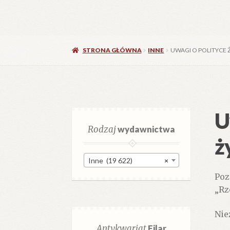
STRONA GŁÓWNA
INNE
UWAGI O POLITYCE 
U
Rodzaj
wydawnictwa
ż
Inne (19 622)
×
Poz
„Rz
Nie
Antykwariat
Filar