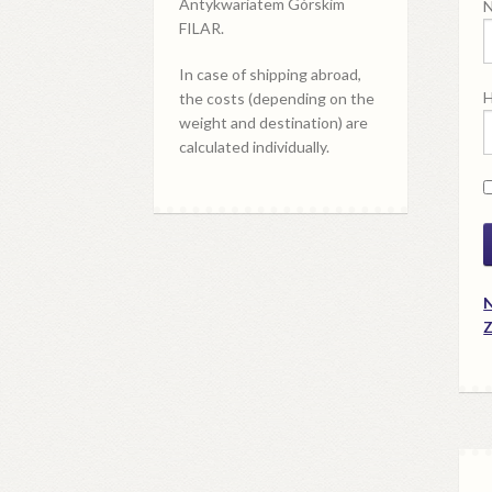
Antykwariatem Górskim
N
FILAR.
In case of shipping abroad,
H
the costs (depending on the
weight and destination) are
calculated individually.
N
Z