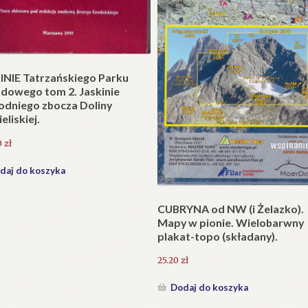
t w wersji składanej.
zł
daj do koszyka
Krzyże litewskie. Kapliczki i k
przydrożne jako dzieło sztuki
ludowej i potrzeba ich ochron
231.00
zł
Dodaj do koszyka