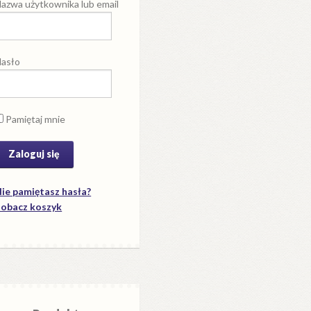
azwa użytkownika lub email
asło
Pamiętaj mnie
ie pamiętasz hasła?
obacz koszyk