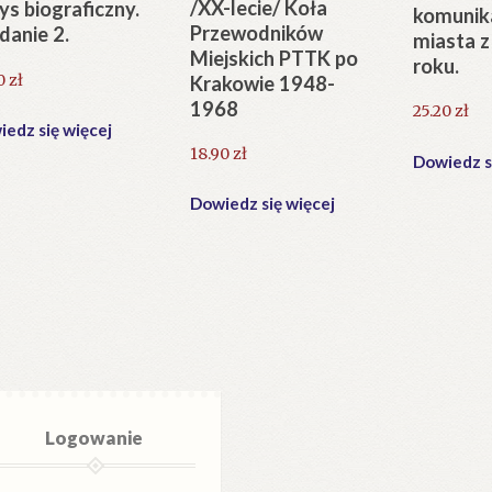
/XX-lecie/ Koła
ys biograficzny.
komunik
Przewodników
anie 2.
miasta z
Miejskich PTTK po
roku.
0
zł
Krakowie 1948-
1968
25.20
zł
edz się więcej
18.90
zł
Dowiedz s
Dowiedz się więcej
Logowanie