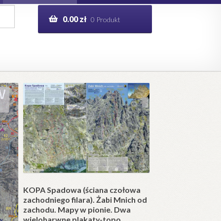
0.00
zł
0 Produkt
g
Help in English