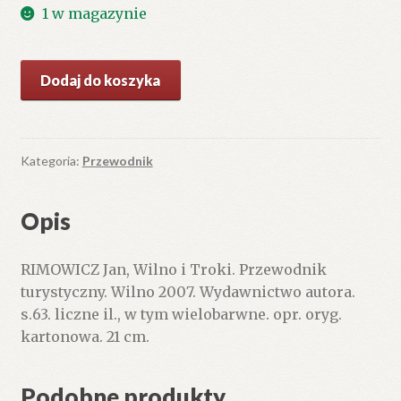
1 w magazynie
ilość
Dodaj do koszyka
Wilno
i
Troki.
Przewodnik
Kategoria:
Przewodnik
turystyczny.
Opis
RIMOWICZ Jan, Wilno i Troki. Przewodnik
turystyczny. Wilno 2007. Wydawnictwo autora.
s.63. liczne il., w tym wielobarwne. opr. oryg.
kartonowa. 21 cm.
Podobne produkty