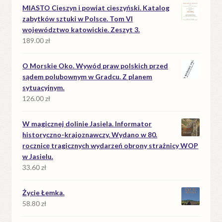
MIASTO Cieszyn i powiat cieszyński. Katalog
zabytków sztuki w Polsce. Tom VI
województwo katowickie. Zeszyt 3.
189.00
zł
O Morskie Oko. Wywód praw polskich przed
sądem polubownym w Gradcu. Z planem
sytuacyjnym.
126.00
zł
W magicznej dolinie Jasiela. Informator
historyczno-krajoznawczy. Wydano w 80.
rocznicę tragicznych wydarzeń obrony strażnicy WOP
w Jasielu.
33.60
zł
Życie Łemka.
58.80
zł