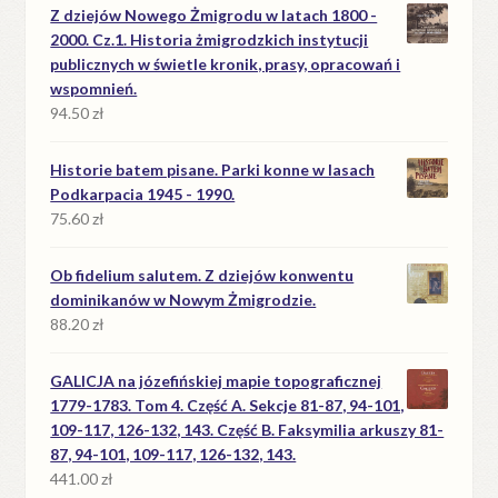
Z dziejów Nowego Żmigrodu w latach 1800 -
2000. Cz.1. Historia żmigrodzkich instytucji
publicznych w świetle kronik, prasy, opracowań i
wspomnień.
94.50
zł
Historie batem pisane. Parki konne w lasach
Podkarpacia 1945 - 1990.
75.60
zł
Ob fidelium salutem. Z dziejów konwentu
dominikanów w Nowym Żmigrodzie.
88.20
zł
GALICJA na józefińskiej mapie topograficznej
1779-1783. Tom 4. Część A. Sekcje 81-87, 94-101,
109-117, 126-132, 143. Część B. Faksymilia arkuszy 81-
87, 94-101, 109-117, 126-132, 143.
441.00
zł