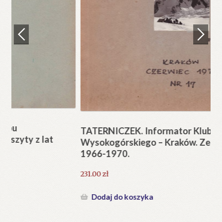
Regulamin
Zamówienie
N
Pi
Blog
12
Help in English
TATERNICZEK. Informator Klubu
Wysokogórskiego – Kraków. Zeszyty z lat
1966-1970.
231.00
zł
Dodaj do koszyka