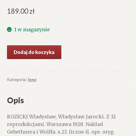
189.00
zł
1 w magazynie
ilość
Dodaj do koszyka
Władysław
Jarocki.
Z
32
Kategoria:
Inne
reprodukcjami.
Opis
KOZICKI Władysław, Władysław Jarocki. Z 32
reprodukcjami. Warszawa 1928. Nakład
Gebethnera i Wolffa. s.23. liczne il. opr. oryg.