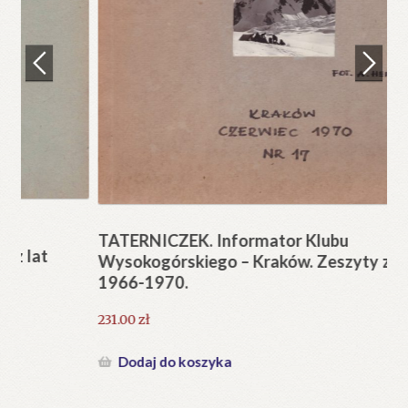
Regulamin
Zamówienie
N
Pi
Blog
12
Help in English
TATERNICZEK. Informator Klubu
Wysokogórskiego – Kraków. Zeszyty z lat
1966-1970.
231.00
zł
Dodaj do koszyka