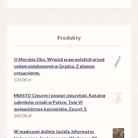
Produkty
O Morskie Oko. Wywód praw polskich przed
sądem polubownym w Gradcu. Z planem
sytuacyjnym.
126.00
zł
MIASTO Cieszyn i powiat cieszyński. Katalog
zabytków sztuki w Polsce. Tom VI
województwo katowickie. Zeszyt 3.
189.00
zł
W magicznej dolinie Jasiela. Informator