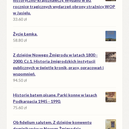
historyczno-krajoznawczy. Wydano w 80.
rocznicę tragicznych wydarzeń obrony strażnicy WOP
w Jasielu.
33.60
zł
Życie Łemka.
58.80
zł
Z dziejów Nowego Żmigrodu w latach 1800 -
2000. Cz.1. Historia żmigrodzkich instytucji
publicznych w świetle kronik, prasy, opracowań i
wspomnień.
94.50
zł
Historie batem pisane. Parki konne w lasach
Podkarpacia 1945 - 1990.
75.60
zł
Ob fidelium salutem. Z dziejów konwentu
dominikanów w Nowym Żmigrodzie.