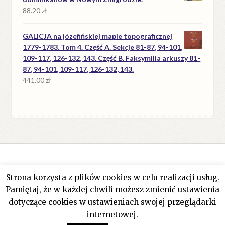
88.20
zł
GALICJA na józefińskiej mapie topograficznej
1779-1783. Tom 4. Część A. Sekcje 81-87, 94-101,
109-117, 126-132, 143. Część B. Faksymilia arkuszy 81-
87, 94-101, 109-117, 126-132, 143.
441.00
zł
Strona korzysta z plików cookies w celu realizacji usług.
© Antykwariat Filar 2026
Pamiętaj, że w każdej chwili możesz zmienić ustawienia
Polityka prywatności
Stworzone z WooCommerce
.
dotyczące cookies w ustawieniach swojej przeglądarki
internetowej.
0