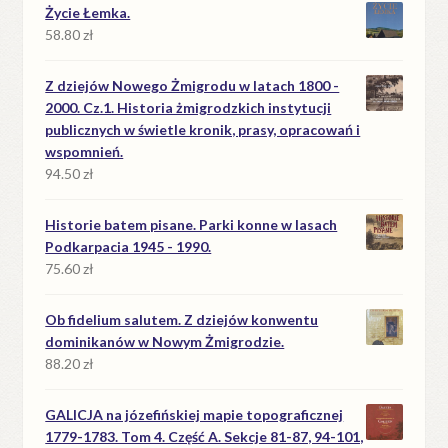
Życie Łemka.
58.80
zł
Z dziejów Nowego Żmigrodu w latach 1800 -
2000. Cz.1. Historia żmigrodzkich instytucji
publicznych w świetle kronik, prasy, opracowań i
wspomnień.
94.50
zł
Historie batem pisane. Parki konne w lasach
Podkarpacia 1945 - 1990.
75.60
zł
Ob fidelium salutem. Z dziejów konwentu
dominikanów w Nowym Żmigrodzie.
88.20
zł
GALICJA na józefińskiej mapie topograficznej
1779-1783. Tom 4. Część A. Sekcje 81-87, 94-101,