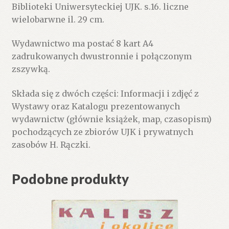
Biblioteki Uniwersyteckiej UJK. s.16. liczne
Kielce,
wielobarwne il. 29 cm.
1
lipca
Wydawnictwo ma postać 8 kart A4
–
zadrukowanych dwustronnie i połączonym
15
zszywką.
października
2022
Składa się z dwóch części: Informacji i zdjęć z
r.
Wystawy oraz Katalogu prezentowanych
Przewodnik.
wydawnictw (głównie książek, map, czasopism)
pochodzących ze zbiorów UJK i prywatnych
zasobów H. Rączki.
Podobne produkty