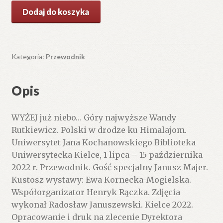
ilość
Dodaj do koszyka
WYŻEJ
już
niebo…
Góry
Kategoria:
Przewodnik
najwyższe
Wandy
Opis
Rutkiewicz.
Polski
WYŻEJ już niebo… Góry najwyższe Wandy
w
Rutkiewicz. Polski w drodze ku Himalajom.
drodze
Uniwersytet Jana Kochanowskiego Biblioteka
ku
Uniwersytecka Kielce, 1 lipca – 15 października
Himalajom.
2022 r. Przewodnik. Gość specjalny Janusz Majer.
Uniwersytet
Kustosz wystawy: Ewa Kornecka-Mogielska.
Jana
Współorganizator Henryk Rączka. Zdjęcia
Kochanowskiego
wykonał Radosław Januszewski. Kielce 2022.
Biblioteka
Opracowanie i druk na zlecenie Dyrektora
Uniwersytecka