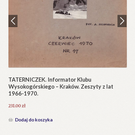
Regulamin
Zamówienie
N
Pi
Blog
12
Help in English
TATERNICZEK. Informator Klubu
Wysokogórskiego – Kraków. Zeszyty z lat
1966-1970.
231.00
zł
Dodaj do koszyka