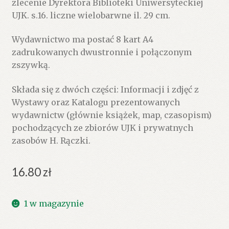
zlecenie Dyrektora Biblioteki Uniwersyteckiej
UJK. s.16. liczne wielobarwne il. 29 cm.
Wydawnictwo ma postać 8 kart A4
zadrukowanych dwustronnie i połączonym
zszywką.
Składa się z dwóch części: Informacji i zdjęć z
Wystawy oraz Katalogu prezentowanych
wydawnictw (głównie książek, map, czasopism)
pochodzących ze zbiorów UJK i prywatnych
zasobów H. Rączki.
16.80
zł
1 w magazynie