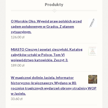
Produkty
O Morskie Oko. Wywód praw polskich przed
sądem polubownym w Gradcu. Z planem
sytuacyjnym.
126.00
zł
MIASTO Cieszyn i powiat cieszyński. Katalog
zabytków sztuki w Polsce. Tom VI
województwo katowickie. Zeszyt 3.
189.00
zł
W magicznej dolinie Jasiela. Informator
historyczno-krajoznawczy. Wydano w 80.
rocznicę tragicznych wydarzeń obrony strażnicy WOP
w Jasielu.
33.60
zł