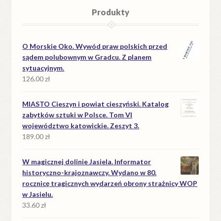
Produkty
O Morskie Oko. Wywód praw polskich przed
sądem polubownym w Gradcu. Z planem
sytuacyjnym.
126.00
zł
MIASTO Cieszyn i powiat cieszyński. Katalog
zabytków sztuki w Polsce. Tom VI
województwo katowickie. Zeszyt 3.
189.00
zł
W magicznej dolinie Jasiela. Informator
historyczno-krajoznawczy. Wydano w 80.
rocznicę tragicznych wydarzeń obrony strażnicy WOP
w Jasielu.
33.60
zł