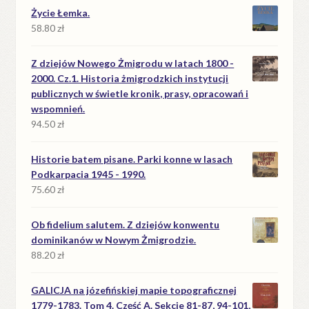
Życie Łemka.
58.80
zł
Z dziejów Nowego Żmigrodu w latach 1800 -
2000. Cz.1. Historia żmigrodzkich instytucji
publicznych w świetle kronik, prasy, opracowań i
wspomnień.
94.50
zł
Historie batem pisane. Parki konne w lasach
Podkarpacia 1945 - 1990.
75.60
zł
Ob fidelium salutem. Z dziejów konwentu
dominikanów w Nowym Żmigrodzie.
88.20
zł
GALICJA na józefińskiej mapie topograficznej
1779-1783. Tom 4. Część A. Sekcje 81-87, 94-101,