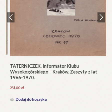
Regulamin
Zamówienie
N
Pi
Blog
12
Help in English
TATERNICZEK. Informator Klubu
Wysokogórskiego – Kraków. Zeszyty z lat
1966-1970.
231.00
zł
Dodaj do koszyka